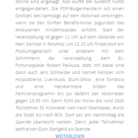
Sonne sind angesagt. Also dürfte der Ausfahrt nichts
entgegenstehen. Die FDP-Bürgermeisterin will einen
Großteil des Samstags auf dem Motorrad verbringen,
wenn sie den fünften Benefiz-Korso zugunsten des
Ambulanten Kinderhospizes anführt. Start der
Veranstaltung ist gegen 11 Uhr auf dem Gelände von
Hein Gericke in Reisholz. Um 12.15 Uhr findet dort ein
Podiumsgespräch unter anderem mit dem
Schirmherrn der Veranstaltung, dem Ex-
Fortunaspieler Robert Palikuca, statt. Mit dabei sind
dann auch Jens Schneider und Harriet Kämper vom
Hospizdienst. Live-Musik, Stunt-Show , eine Tombola
und eine Händlermeile bilden das
Familienprogramm bis zur Abfahrt der Motorräder
gegen 13.30 Uhr. Dann führt der Korso die rund 2000
Teilnehmer 32 Kilometer weit nach Oberkassel, durch
die Stadt bis nach Bilk. Dort soll am Nachmittag die
Spende überreicht werden. Denn jeder Teilnehmer
zahlt einen Euro Startgeld als Spende.
WEITERLESEN