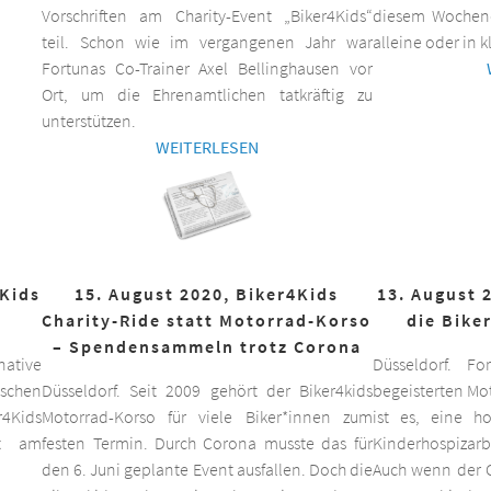
Vorschriften am Charity-Event „Biker4Kids“
diesem Wochen
teil. Schon wie im vergangenen Jahr war
alleine oder in 
Fortunas Co-Trainer Axel Bellinghausen vor
Ort, um die Ehrenamtlichen tatkräftig zu
unterstützen.
WEITERLESEN
4Kids
15. August 2020, Biker4Kids
13. August 
Charity-Ride statt Motorrad-Korso
die Bike
– Spendensammeln trotz Corona
ative
Düsseldorf. F
schen
Düsseldorf. Seit 2009 gehört der Biker4kids
begeisterten Mo
r4Kids
Motorrad-Korso für viele Biker*innen zum
ist es, eine 
it am
festen Termin. Durch Corona musste das für
Kinderhospizarbe
den 6. Juni geplante Event ausfallen. Doch die
Auch wenn der C