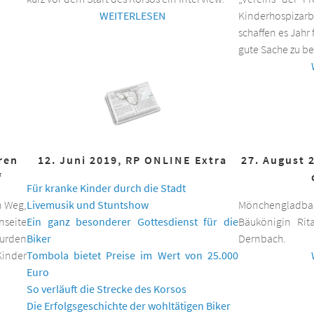
WEITERLESEN
Kinderhospizar
schaffen es Jahr 
gute Sache zu be
hren
12. Juni 2019, RP ONLINE Extra
27. August 
f
Für kranke Kinder durch die Stadt
n Weg,
Livemusik und Stuntshow
Mönchengladbac
nseite
Ein ganz besonderer Gottesdienst für die
Bäukönigin Rit
wurden
Biker
Dernbach.
inder
Tombola bietet Preise im Wert von 25.000
Euro
So verläuft die Strecke des Korsos
Die Erfolgsgeschichte der wohltätigen Biker