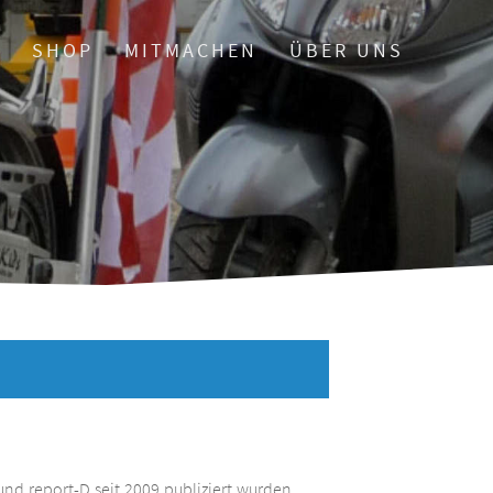
O
SHOP
MITMACHEN
ÜBER UNS
und report-D seit 2009 publiziert wurden.