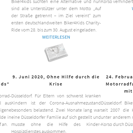
Biker4kids suchten eine Alternative und nun
Korso verhindert
sind alle Unterstützer unter dem Motto „Auf
der Straße getrennt – im Ziel vereint“ zum
ersten deutschlandweiten Biker4Kids Charity-
Ride vom 28. bis zum 30. August eingeladen.
WEITERLESEN
9. Juni 2020, Ohne Hilfe durch die
24. Februa
ids“
Krise
Motorradf
mit
orrad-
Düsseldorf. Für Eltern von schwerst kranken
ll aus
Kindern ist der Corona-Ausnahmezustand
Düsseldorf. Bik
eigene
besonders belastend. Zwei Monate lang war
seit 2007 die K
lde in
eine Düsseldorfer Familie auf sich gestellt und
unter anderem m
f an.
musste ohne die Hilfe des Kinder-
Korso durch Düss
Hospizdienstes auskommen.