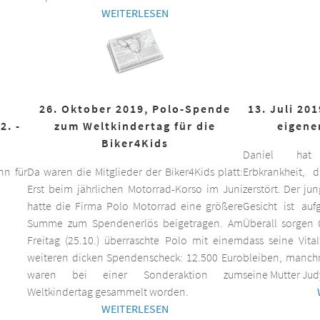
WEITERLESEN
26. Oktober 2019, Polo-Spende
13. Juli 20
2. -
zum Weltkindertag für die
eigene
Biker4Kids
Daniel hat 
n für
Da waren die Mitglieder der Biker4Kids platt:
Erbkrankheit,
Erst beim jährlichen Motorrad-Korso im Juni
zerstört. Der ju
hatte die Firma Polo Motorrad eine größere
Gesicht ist auf
Summe zum Spendenerlös beigetragen. Am
Überall sorgen 
Freitag (25.10.) überraschte Polo mit einem
dass seine Vita
weiteren dicken Spendenscheck: 12.500 Euro
bleiben, manchm
waren bei einer Sonderaktion zum
seine Mutter Jud
Weltkindertag gesammelt worden.
WEITERLESEN