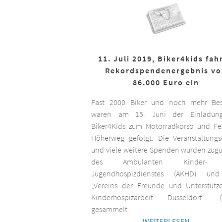
11. Juli 2019, Biker4kids fah
Rekordspendenergebnis v
86.000 Euro ein
Fast 2000 Biker und noch mehr Bes
waren am 15. Juni der Einladun
Biker4Kids zum Motorradkorso und F
Höherweg gefolgt. Die Veranstaltungs
und viele weitere Spenden wurden zug
des Ambulanten Kinder-
Jugendhospizdienstes (AKHD) un
„Vereins der Freunde und Unterstütz
Kinderhospizarbeit Düsseldorf“ (
gesammelt.
WEITERLESEN