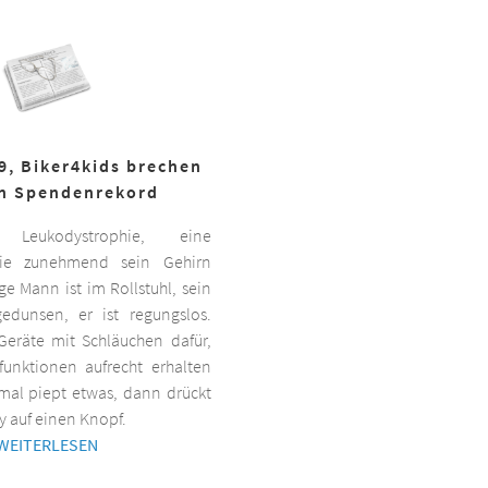
19, Biker4kids brechen
n Spendenrekord
Leukodystrophie, eine
 die zunehmend sein Gehirn
nge Mann ist im Rollstuhl, sein
gedunsen, er ist regungslos.
Geräte mit Schläuchen dafür,
lfunktionen aufrecht erhalten
al piept etwas, dann drückt
y auf einen Knopf.
WEITERLESEN