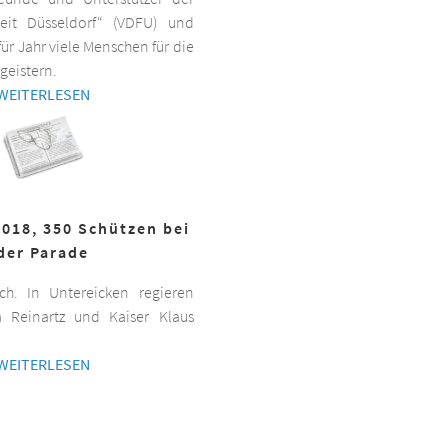
beit Düsseldorf“ (VDFU) und
für Jahr viele Menschen für die
geistern.
WEITERLESEN
2018, 350 Schützen bei
der Parade
h. In Untereicken regieren
a Reinartz und Kaiser Klaus
WEITERLESEN