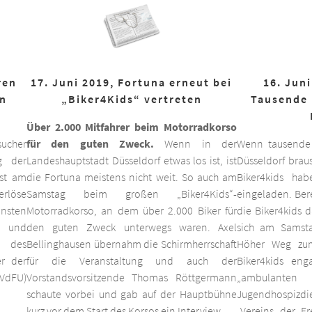
ren
17. Juni 2019, Fortuna erneut bei
16. Juni
on
„Biker4Kids“ vertreten
Tausende 
Über 2.000 Mitfahrer beim Motorradkorso
ucher
für den guten Zweck.
Wenn in der
Wenn tausende
g der
Landeshauptstadt Düsseldorf etwas los ist, ist
Düsseldorf braus
est am
die Fortuna meistens nicht weit. So auch am
Biker4kids ha
erlöse
Samstag beim großen „Biker4Kids“-
eingeladen. Bere
unsten
Motorradkorso, an dem über 2.000 Biker für
die Biker4kids 
 und
den guten Zweck unterwegs waren. Axel
sich am Samsta
d des
Bellinghausen übernahm die Schirmherrschaft
Höher Weg zum
er der
für die Veranstaltung und auch der
Biker4kids eng
VdFU)
Vorstandsvorsitzende Thomas Röttgermann
„ambulan
schaute vorbei und gab auf der Hauptbühne
Jugendhospiz
kurz vor dem Start des Korsos ein Interview.
„Vereins der F