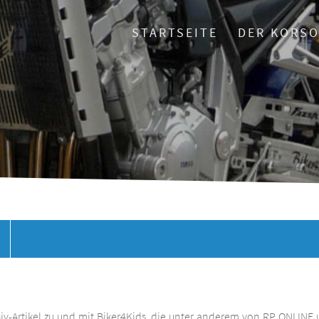
STARTSEITE
DER KORS
chiv-Artikel zu und mit Biker4Kids, die unter anderem von RP ONLINE 