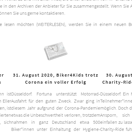
he in den Archiven der Anbieter für Sie zusammengestellt. Wenn Sie A
 können Sie uns gerne kontaktieren.
ge lesen möchten (WEITERLESEN), werden Sie in einem neuen Bro
er
31. August 2020, Biker4Kids trotz
30. August
s
Corona ein voller Erfolg
Charity-Rid
nn ist
Düsseldorf. Fortuna unterstützt Motorrad-
Düsseldorf. Ein
 Eller
Ausfahrt für den guten Zweck. Zwar ging in
Teilnehmer*inne
n, ist
diesem Jahr aufgrund der Corona-Pandemie
möglich. Doch d
ierten
etwas die Unbeschwertheit verloren, trotzdem
Ansporn, sich
 sich
nahmen in ganz Deutschland etwa 500
einfallen zu las
Biker*innen unter Einhaltung der Hygiene-
Charity-Ride fu