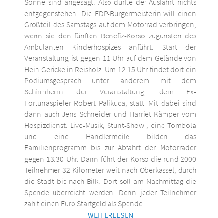
Sonne sind angesagt. Also dürfte der Ausfahrt nichts
entgegenstehen. Die FDP-Bürgermeisterin will einen
Großteil des Samstags auf dem Motorrad verbringen,
wenn sie den fünften Benefiz-Korso zugunsten des
Ambulanten Kinderhospizes anführt. Start der
Veranstaltung ist gegen 11 Uhr auf dem Gelände von
Hein Gericke in Reisholz. Um 12.15 Uhr findet dort ein
Podiumsgespräch unter anderem mit dem
Schirmherrn der Veranstaltung, dem Ex-
Fortunaspieler Robert Palikuca, statt. Mit dabei sind
dann auch Jens Schneider und Harriet Kämper vom
Hospizdienst. Live-Musik, Stunt-Show , eine Tombola
und eine Händlermeile bilden das
Familienprogramm bis zur Abfahrt der Motorräder
gegen 13.30 Uhr. Dann führt der Korso die rund 2000
Teilnehmer 32 Kilometer weit nach Oberkassel, durch
die Stadt bis nach Bilk. Dort soll am Nachmittag die
Spende überreicht werden. Denn jeder Teilnehmer
zahlt einen Euro Startgeld als Spende.
WEITERLESEN