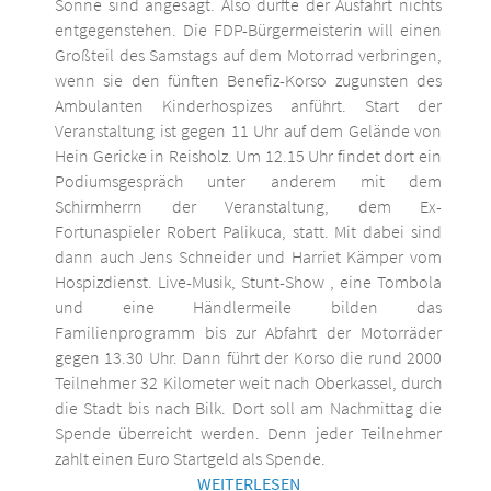
Sonne sind angesagt. Also dürfte der Ausfahrt nichts
entgegenstehen. Die FDP-Bürgermeisterin will einen
Großteil des Samstags auf dem Motorrad verbringen,
wenn sie den fünften Benefiz-Korso zugunsten des
Ambulanten Kinderhospizes anführt. Start der
Veranstaltung ist gegen 11 Uhr auf dem Gelände von
Hein Gericke in Reisholz. Um 12.15 Uhr findet dort ein
Podiumsgespräch unter anderem mit dem
Schirmherrn der Veranstaltung, dem Ex-
Fortunaspieler Robert Palikuca, statt. Mit dabei sind
dann auch Jens Schneider und Harriet Kämper vom
Hospizdienst. Live-Musik, Stunt-Show , eine Tombola
und eine Händlermeile bilden das
Familienprogramm bis zur Abfahrt der Motorräder
gegen 13.30 Uhr. Dann führt der Korso die rund 2000
Teilnehmer 32 Kilometer weit nach Oberkassel, durch
die Stadt bis nach Bilk. Dort soll am Nachmittag die
Spende überreicht werden. Denn jeder Teilnehmer
zahlt einen Euro Startgeld als Spende.
WEITERLESEN