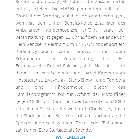
Sonne sind angesagt. Also dürfte der Ausfahrt nichts
entgegenstehen. Die FDP-Bürgermeisterin will einen
Großteil des Samstags auf dem Motorrad verbringen,
wenn sie den fünften Benefiz-Korso zugunsten des
Ambulanten Kinderhospizes anführt. Start der
Veranstaltung ist gegen 11 Uhr auf dem Gelände von
Hein Gericke in Reisholz. Um 12.15 Uhr findet dort ein
Podiumsgespräch unter anderem mit dem
Schirmherrn der Veranstaltung, dem Ex-
Fortunaspieler Robert Palikuca, statt. Mit dabei sind
dann auch Jens Schneider und Harriet Kämper vom
Hospizdienst. Live-Musik, Stunt-Show , eine Tombola
und eine Händlermeile bilden das
Familienprogramm bis zur Abfahrt der Motorräder
gegen 13.30 Uhr. Dann führt der Korso die rund 2000
Teilnehmer 32 Kilometer weit nach Oberkassel, durch
die Stadt bis nach Bilk. Dort soll am Nachmittag die
Spende überreicht werden. Denn jeder Teilnehmer
zahlt einen Euro Startgeld als Spende.
WEITERLESEN