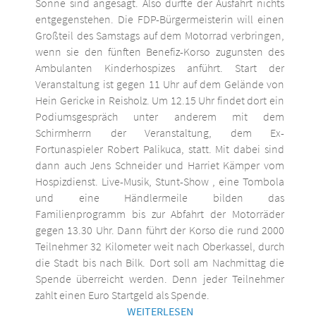
Sonne sind angesagt. Also dürfte der Ausfahrt nichts
entgegenstehen. Die FDP-Bürgermeisterin will einen
Großteil des Samstags auf dem Motorrad verbringen,
wenn sie den fünften Benefiz-Korso zugunsten des
Ambulanten Kinderhospizes anführt. Start der
Veranstaltung ist gegen 11 Uhr auf dem Gelände von
Hein Gericke in Reisholz. Um 12.15 Uhr findet dort ein
Podiumsgespräch unter anderem mit dem
Schirmherrn der Veranstaltung, dem Ex-
Fortunaspieler Robert Palikuca, statt. Mit dabei sind
dann auch Jens Schneider und Harriet Kämper vom
Hospizdienst. Live-Musik, Stunt-Show , eine Tombola
und eine Händlermeile bilden das
Familienprogramm bis zur Abfahrt der Motorräder
gegen 13.30 Uhr. Dann führt der Korso die rund 2000
Teilnehmer 32 Kilometer weit nach Oberkassel, durch
die Stadt bis nach Bilk. Dort soll am Nachmittag die
Spende überreicht werden. Denn jeder Teilnehmer
zahlt einen Euro Startgeld als Spende.
WEITERLESEN