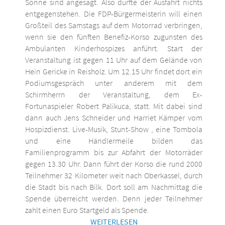
Sonne sind angesagt. Also dürfte der Ausfahrt nichts
entgegenstehen. Die FDP-Bürgermeisterin will einen
Großteil des Samstags auf dem Motorrad verbringen,
wenn sie den fünften Benefiz-Korso zugunsten des
Ambulanten Kinderhospizes anführt. Start der
Veranstaltung ist gegen 11 Uhr auf dem Gelände von
Hein Gericke in Reisholz. Um 12.15 Uhr findet dort ein
Podiumsgespräch unter anderem mit dem
Schirmherrn der Veranstaltung, dem Ex-
Fortunaspieler Robert Palikuca, statt. Mit dabei sind
dann auch Jens Schneider und Harriet Kämper vom
Hospizdienst. Live-Musik, Stunt-Show , eine Tombola
und eine Händlermeile bilden das
Familienprogramm bis zur Abfahrt der Motorräder
gegen 13.30 Uhr. Dann führt der Korso die rund 2000
Teilnehmer 32 Kilometer weit nach Oberkassel, durch
die Stadt bis nach Bilk. Dort soll am Nachmittag die
Spende überreicht werden. Denn jeder Teilnehmer
zahlt einen Euro Startgeld als Spende.
WEITERLESEN