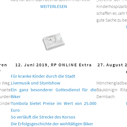
WEITERLESEN
Kinderhospizar
schaffen es Jahr 
gute Sache zu be
hren
12. Juni 2019, RP ONLINE Extra
27. August 
f
Für kranke Kinder durch die Stadt
n Weg,
Livemusik und Stuntshow
Mönchengladbac
nseite
Ein ganz besonderer Gottesdienst für die
Bäukönigin Rit
wurden
Biker
Dernbach.
inder
Tombola bietet Preise im Wert von 25.000
Euro
So verläuft die Strecke des Korsos
Die Erfolgsgeschichte der wohltätigen Biker