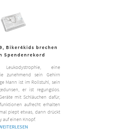
19, Biker4kids brechen
n Spendenrekord
Leukodystrophie, eine
 die zunehmend sein Gehirn
nge Mann ist im Rollstuhl, sein
gedunsen, er ist regungslos.
Geräte mit Schläuchen dafür,
lfunktionen aufrecht erhalten
al piept etwas, dann drückt
y auf einen Knopf.
WEITERLESEN