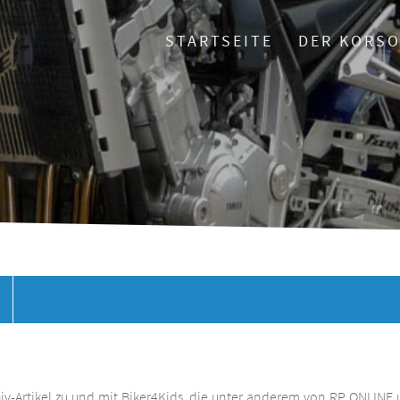
STARTSEITE
DER KORS
chiv-Artikel zu und mit Biker4Kids, die unter anderem von RP ONLINE 