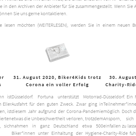
he in den Archiven der Anbieter für Sie zusammengestellt. Wenn Sie A
 können Sie uns gerne kontaktieren.
ge lesen möchten (WEITERLESEN), werden Sie in einem neuen Bro
er
31. August 2020, Biker4Kids trotz
30. August
s
Corona ein voller Erfolg
Charity-Rid
nn ist
Düsseldorf. Fortuna unterstützt Motorrad-
Düsseldorf. Ein
 Eller
Ausfahrt für den guten Zweck. Zwar ging in
Teilnehmer*inne
n, ist
diesem Jahr aufgrund der Corona-Pandemie
möglich. Doch d
ierten
etwas die Unbeschwertheit verloren, trotzdem
Ansporn, sich
 sich
nahmen in ganz Deutschland etwa 500
einfallen zu las
Biker*innen unter Einhaltung der Hygiene-
Charity-Ride fu