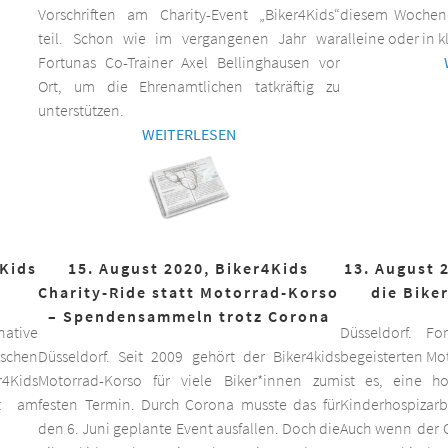
Vorschriften am Charity-Event „Biker4Kids“
diesem Wochen
teil. Schon wie im vergangenen Jahr war
alleine oder in 
Fortunas Co-Trainer Axel Bellinghausen vor
Ort, um die Ehrenamtlichen tatkräftig zu
unterstützen.
WEITERLESEN
4Kids
15. August 2020, Biker4Kids
13. August 
Charity-Ride statt Motorrad-Korso
die Bike
– Spendensammeln trotz Corona
ative
Düsseldorf. F
schen
Düsseldorf. Seit 2009 gehört der Biker4kids
begeisterten Mo
r4Kids
Motorrad-Korso für viele Biker*innen zum
ist es, eine 
it am
festen Termin. Durch Corona musste das für
Kinderhospizarbe
den 6. Juni geplante Event ausfallen. Doch die
Auch wenn der C