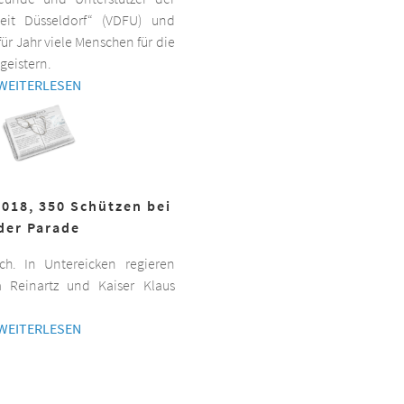
beit Düsseldorf“ (VDFU) und
für Jahr viele Menschen für die
geistern.
WEITERLESEN
2018, 350 Schützen bei
der Parade
h. In Untereicken regieren
a Reinartz und Kaiser Klaus
WEITERLESEN