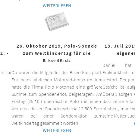
WEITERLESEN
26. Oktober 2019, Polo-Spende
13. Juli 20
2. -
zum Weltkindertag für die
eigene
Biker4Kids
Daniel hat 
n für
Da waren die Mitglieder der Biker4Kids platt:
Erbkrankheit,
Erst beim jährlichen Motorrad-Korso im Juni
zerstört. Der ju
hatte die Firma Polo Motorrad eine größere
Gesicht ist auf
Summe zum Spendenerlös beigetragen. Am
Überall sorgen 
Freitag (25.10.) überraschte Polo mit einem
dass seine Vita
weiteren dicken Spendenscheck: 12.500 Euro
bleiben, manchm
waren bei einer Sonderaktion zum
seine Mutter Jud
Weltkindertag gesammelt worden.
WEITERLESEN