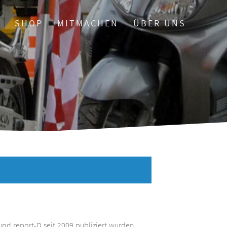
O
SHOP
MITMACHEN
ÜBER UNS
und report-D seit 2009 publiziert wurden.