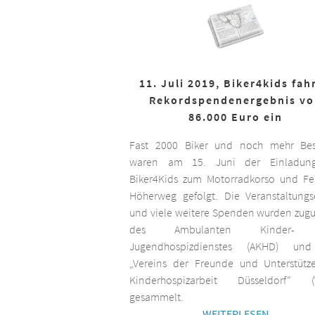
11. Juli 2019, Biker4kids fah
Rekordspendenergebnis v
86.000 Euro ein
Fast 2000 Biker und noch mehr Bes
waren am 15. Juni der Einladun
Biker4Kids zum Motorradkorso und F
Höherweg gefolgt. Die Veranstaltungs
und viele weitere Spenden wurden zug
des Ambulanten Kinder-
Jugendhospizdienstes (AKHD) un
„Vereins der Freunde und Unterstütz
Kinderhospizarbeit Düsseldorf“ (
gesammelt.
WEITERLESEN