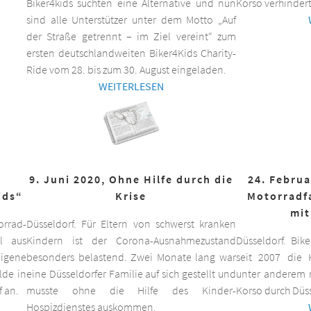
Biker4kids suchten eine Alternative und nun
Korso verhindert
sind alle Unterstützer unter dem Motto „Auf
der Straße getrennt – im Ziel vereint“ zum
ersten deutschlandweiten Biker4Kids Charity-
Ride vom 28. bis zum 30. August eingeladen.
WEITERLESEN
9. Juni 2020, Ohne Hilfe durch die
24. Februa
ids“
Krise
Motorradf
mit
orrad-
Düsseldorf. Für Eltern von schwerst kranken
ll aus
Kindern ist der Corona-Ausnahmezustand
Düsseldorf. Bik
eigene
besonders belastend. Zwei Monate lang war
seit 2007 die K
lde in
eine Düsseldorfer Familie auf sich gestellt und
unter anderem m
f an.
musste ohne die Hilfe des Kinder-
Korso durch Düss
Hospizdienstes auskommen.