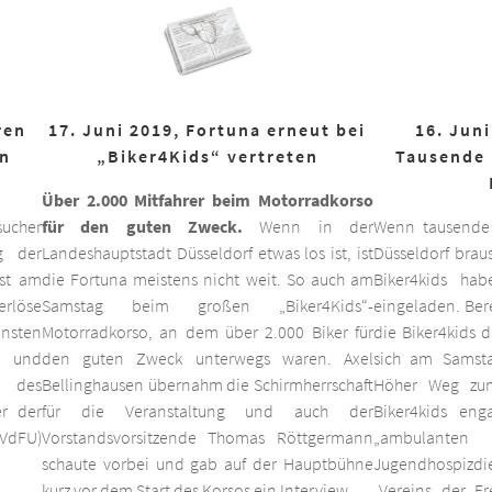
ren
17. Juni 2019, Fortuna erneut bei
16. Juni
on
„Biker4Kids“ vertreten
Tausende 
Über 2.000 Mitfahrer beim Motorradkorso
ucher
für den guten Zweck.
Wenn in der
Wenn tausende
g der
Landeshauptstadt Düsseldorf etwas los ist, ist
Düsseldorf braus
est am
die Fortuna meistens nicht weit. So auch am
Biker4kids ha
erlöse
Samstag beim großen „Biker4Kids“-
eingeladen. Bere
unsten
Motorradkorso, an dem über 2.000 Biker für
die Biker4kids 
 und
den guten Zweck unterwegs waren. Axel
sich am Samsta
d des
Bellinghausen übernahm die Schirmherrschaft
Höher Weg zum
er der
für die Veranstaltung und auch der
Biker4kids eng
VdFU)
Vorstandsvorsitzende Thomas Röttgermann
„ambulan
schaute vorbei und gab auf der Hauptbühne
Jugendhospiz
kurz vor dem Start des Korsos ein Interview.
„Vereins der F