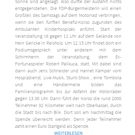
Sonne sind angesagt. Also dürfte der Ausfahrt nichts
entgegenstehen. Die FDP-Bürgermeisterin will einen
Großteil des Samstags auf dem Motorrad verbringen,
wenn sie den fünften Benefiz-Korso zugunsten des
Ambulanten Kinderhospizes anführt. Start der
Veranstaltung ist gegen 11 Uhr auf dem Gelände von
Hein Gericke in Reisholz. Um 12.15 Uhr findet dort ein
Podiumsgespräch unter anderem mit dem
Schirmherrn der Veranstaltung, dem Ex-
Fortunaspieler Robert Palikuca, statt. Mit dabei sind
dann auch Jens Schneider und Harriet Kämper vom
Hospizdienst. Live-Musik, Stunt-Show , eine Tombola
und eine Händlermeile bilden das
Familienprogramm bis zur Abfahrt der Motorräder
gegen 13.30 Uhr. Dann führt der Korso die rund 2000
Teilnehmer 32 Kilometer weit nach Oberkassel, durch
die Stadt bis nach Bilk. Dort soll am Nachmittag die
Spende überreicht werden. Denn jeder Teilnehmer
zahlt einen Euro Startgeld als Spende.
WEITERLESEN