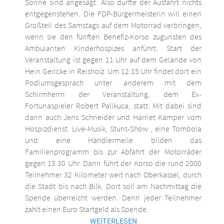
Sonne sind angesagt. Also dürfte der Ausfahrt nichts
entgegenstehen. Die FDP-Bürgermeisterin will einen
Großteil des Samstags auf dem Motorrad verbringen,
wenn sie den fünften Benefiz-Korso zugunsten des
Ambulanten Kinderhospizes anführt. Start der
Veranstaltung ist gegen 11 Uhr auf dem Gelände von
Hein Gericke in Reisholz. Um 12.15 Uhr findet dort ein
Podiumsgespräch unter anderem mit dem
Schirmherrn der Veranstaltung, dem Ex-
Fortunaspieler Robert Palikuca, statt. Mit dabei sind
dann auch Jens Schneider und Harriet Kämper vom
Hospizdienst. Live-Musik, Stunt-Show , eine Tombola
und eine Händlermeile bilden das
Familienprogramm bis zur Abfahrt der Motorräder
gegen 13.30 Uhr. Dann führt der Korso die rund 2000
Teilnehmer 32 Kilometer weit nach Oberkassel, durch
die Stadt bis nach Bilk. Dort soll am Nachmittag die
Spende überreicht werden. Denn jeder Teilnehmer
zahlt einen Euro Startgeld als Spende.
WEITERLESEN