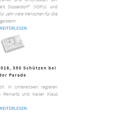
beit Düsseldorf“ (VDFU) und
für Jahr viele Menschen für die
geistern.
WEITERLESEN
2018, 350 Schützen bei
der Parade
h. In Untereicken regieren
a Reinartz und Kaiser Klaus
WEITERLESEN