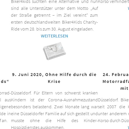
Biker4kids suchten eine Alternative und nun
Korso verhindert
sind alle Unterstützer unter dem Motto „Auf
der Straße getrennt – im Ziel vereint“ zum
ersten deutschlandweiten Biker4Kids Charity-
Ride vom 28. bis zum 30. August eingeladen.
WEITERLESEN
9. Juni 2020, Ohne Hilfe durch die
24. Februa
ids“
Krise
Motorradf
mit
orrad-
Düsseldorf. Für Eltern von schwerst kranken
ll aus
Kindern ist der Corona-Ausnahmezustand
Düsseldorf. Bik
eigene
besonders belastend. Zwei Monate lang war
seit 2007 die K
lde in
eine Düsseldorfer Familie auf sich gestellt und
unter anderem m
f an.
musste ohne die Hilfe des Kinder-
Korso durch Düss
Hospizdienstes auskommen.