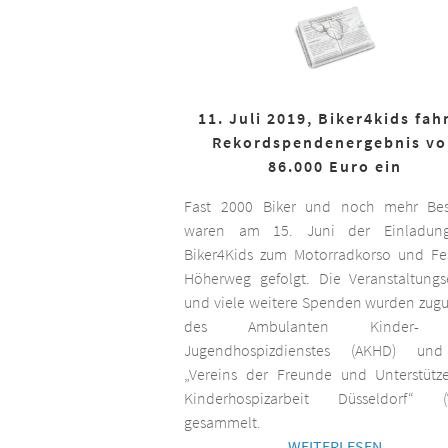
11. Juli 2019, Biker4kids fah
Rekordspendenergebnis v
86.000 Euro ein
Fast 2000 Biker und noch mehr Bes
waren am 15. Juni der Einladun
Biker4Kids zum Motorradkorso und F
Höherweg gefolgt. Die Veranstaltungs
und viele weitere Spenden wurden zug
des Ambulanten Kinder-
Jugendhospizdienstes (AKHD) un
„Vereins der Freunde und Unterstütz
Kinderhospizarbeit Düsseldorf“ (
gesammelt.
WEITERLESEN