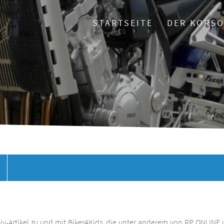
STARTSEITE
DER KORS
chiv-Artikel zu und mit Biker4Kids, die unter anderem von RP ONLINE 