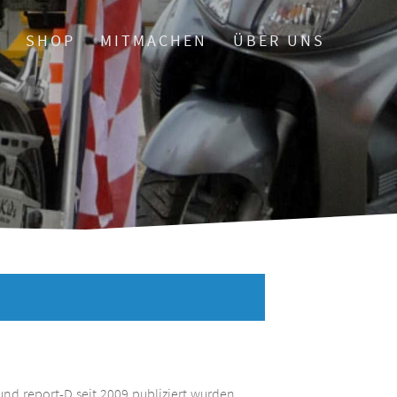
O
SHOP
MITMACHEN
ÜBER UNS
und report-D seit 2009 publiziert wurden.