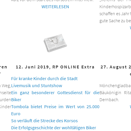
WEITERLESEN
Kinderhospizar
schaffen es Jahr 
gute Sache zu be
hren
12. Juni 2019, RP ONLINE Extra
27. August 
f
Für kranke Kinder durch die Stadt
n Weg,
Livemusik und Stuntshow
Mönchengladbac
nseite
Ein ganz besonderer Gottesdienst für die
Bäukönigin Rit
wurden
Biker
Dernbach.
inder
Tombola bietet Preise im Wert von 25.000
Euro
So verläuft die Strecke des Korsos
Die Erfolgsgeschichte der wohltätigen Biker