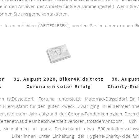
he in den Archiven der Anbieter für Sie zusammengestellt. Wenn Sie A
 können Sie uns gerne kontaktieren.
ge lesen möchten (WEITERLESEN), werden Sie in einem neuen Bro
er
31. August 2020, Biker4Kids trotz
30. August
s
Corona ein voller Erfolg
Charity-Rid
nn ist
Düsseldorf. Fortuna unterstützt Motorrad-
Düsseldorf. Ein
 Eller
Ausfahrt für den guten Zweck. Zwar ging in
Teilnehmer*inne
n, ist
diesem Jahr aufgrund der Corona-Pandemie
möglich. Doch d
ierten
etwas die Unbeschwertheit verloren, trotzdem
Ansporn, sich
 sich
nahmen in ganz Deutschland etwa 500
einfallen zu las
Biker*innen unter Einhaltung der Hygiene-
Charity-Ride fu