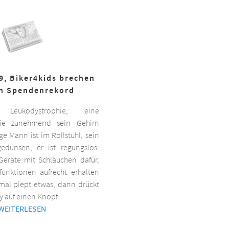
19, Biker4kids brechen
n Spendenrekord
Leukodystrophie, eine
 die zunehmend sein Gehirn
nge Mann ist im Rollstuhl, sein
gedunsen, er ist regungslos.
Geräte mit Schläuchen dafür,
lfunktionen aufrecht erhalten
al piept etwas, dann drückt
y auf einen Knopf.
WEITERLESEN