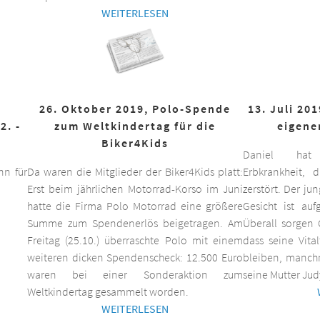
WEITERLESEN
26. Oktober 2019, Polo-Spende
13. Juli 20
2. -
zum Weltkindertag für die
eigene
Biker4Kids
Daniel hat 
n für
Da waren die Mitglieder der Biker4Kids platt:
Erbkrankheit,
Erst beim jährlichen Motorrad-Korso im Juni
zerstört. Der ju
hatte die Firma Polo Motorrad eine größere
Gesicht ist auf
Summe zum Spendenerlös beigetragen. Am
Überall sorgen 
Freitag (25.10.) überraschte Polo mit einem
dass seine Vita
weiteren dicken Spendenscheck: 12.500 Euro
bleiben, manchm
waren bei einer Sonderaktion zum
seine Mutter Jud
Weltkindertag gesammelt worden.
WEITERLESEN