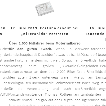
ren
17. Juni 2019, Fortuna erneut bei
16. Juni
on
„Biker4Kids“ vertreten
Tausende 
Über 2.000 Mitfahrer beim Motorradkorso
ucher
für den guten Zweck.
Wenn in der
Wenn tausende
g der
Landeshauptstadt Düsseldorf etwas los ist, ist
Düsseldorf braus
est am
die Fortuna meistens nicht weit. So auch am
Biker4kids ha
erlöse
Samstag beim großen „Biker4Kids“-
eingeladen. Bere
unsten
Motorradkorso, an dem über 2.000 Biker für
die Biker4kids 
 und
den guten Zweck unterwegs waren. Axel
sich am Samsta
d des
Bellinghausen übernahm die Schirmherrschaft
Höher Weg zum
er der
für die Veranstaltung und auch der
Biker4kids eng
VdFU)
Vorstandsvorsitzende Thomas Röttgermann
„ambulan
schaute vorbei und gab auf der Hauptbühne
Jugendhospiz
kurz vor dem Start des Korsos ein Interview.
„Vereins der F