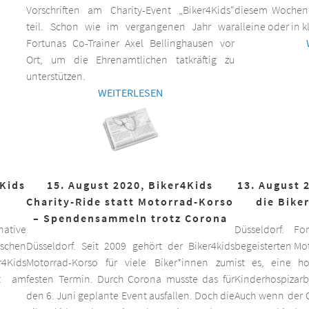
Vorschriften am Charity-Event „Biker4Kids“
diesem Wochen
teil. Schon wie im vergangenen Jahr war
alleine oder in 
Fortunas Co-Trainer Axel Bellinghausen vor
Ort, um die Ehrenamtlichen tatkräftig zu
unterstützen.
WEITERLESEN
4Kids
15. August 2020, Biker4Kids
13. August 
Charity-Ride statt Motorrad-Korso
die Bike
– Spendensammeln trotz Corona
ative
Düsseldorf. F
schen
Düsseldorf. Seit 2009 gehört der Biker4kids
begeisterten Mo
r4Kids
Motorrad-Korso für viele Biker*innen zum
ist es, eine 
it am
festen Termin. Durch Corona musste das für
Kinderhospizarbe
den 6. Juni geplante Event ausfallen. Doch die
Auch wenn der C