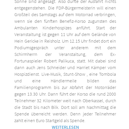
Sonne sind angesagt. Also dürfte der Ausfahrt nichts
entgegenstehen. Die FDP-Bürgermeisterin will einen
Großteil des Samstags auf dem Motorrad verbringen,
wenn sie den fünften Benefiz-Korso zugunsten des
Ambulanten Kinderhospizes anführt. Start der
Veranstaltung ist gegen 11 Uhr auf dem Gelände von
Hein Gericke in Reisholz. Um 12.15 Uhr findet dort ein
Podiumsgespräch unter anderem mit dem
Schirmherrn der Veranstaltung, dem Ex-
Fortunaspieler Robert Palikuca, statt. Mit dabei sind
dann auch Jens Schneider und Harriet Kämper vom
Hospizdienst. Live-Musik, Stunt-Show , eine Tombola
und eine Händlermeile bilden das
Familienprogramm bis zur Abfahrt der Motorräder
gegen 13.30 Uhr. Dann führt der Korso die rund 2000
Teilnehmer 32 Kilometer weit nach Oberkassel, durch
die Stadt bis nach Bilk. Dort soll am Nachmittag die
Spende überreicht werden. Denn jeder Teilnehmer
zahlt einen Euro Startgeld als Spende.
WEITERLESEN