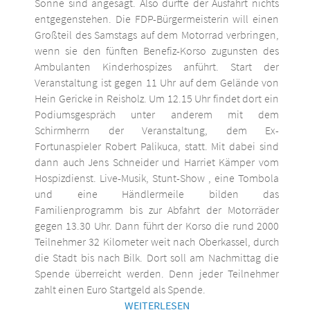
Sonne sind angesagt. Also dürfte der Ausfahrt nichts
entgegenstehen. Die FDP-Bürgermeisterin will einen
Großteil des Samstags auf dem Motorrad verbringen,
wenn sie den fünften Benefiz-Korso zugunsten des
Ambulanten Kinderhospizes anführt. Start der
Veranstaltung ist gegen 11 Uhr auf dem Gelände von
Hein Gericke in Reisholz. Um 12.15 Uhr findet dort ein
Podiumsgespräch unter anderem mit dem
Schirmherrn der Veranstaltung, dem Ex-
Fortunaspieler Robert Palikuca, statt. Mit dabei sind
dann auch Jens Schneider und Harriet Kämper vom
Hospizdienst. Live-Musik, Stunt-Show , eine Tombola
und eine Händlermeile bilden das
Familienprogramm bis zur Abfahrt der Motorräder
gegen 13.30 Uhr. Dann führt der Korso die rund 2000
Teilnehmer 32 Kilometer weit nach Oberkassel, durch
die Stadt bis nach Bilk. Dort soll am Nachmittag die
Spende überreicht werden. Denn jeder Teilnehmer
zahlt einen Euro Startgeld als Spende.
WEITERLESEN