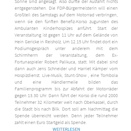
Sonne sind angesagt. Also dürfte der Ausfahrt nichts
entgegenstehen. Die FDP-Bürgermeisterin will einen
Großteil des Samstags auf dem Motorrad verbringen,
wenn sie den fünften Benefiz-Korso zugunsten des
Ambulanten Kinderhospizes anführt. Start der
Veranstaltung ist gegen 11 Uhr auf dem Gelände von
Hein Gericke in Reisholz. Um 12.15 Uhr findet dort ein
Podiumsgespräch unter anderem mit dem
Schirmherrn der Veranstaltung, dem Ex-
Fortunaspieler Robert Palikuca, statt. Mit dabei sind
dann auch Jens Schneider und Harriet Kämper vom
Hospizdienst. Live-Musik, Stunt-Show , eine Tombola
und eine Händlermeile bilden das
Familienprogramm bis zur Abfahrt der Motorräder
gegen 13.30 Uhr. Dann führt der Korso die rund 2000
Teilnehmer 32 Kilometer weit nach Oberkassel, durch
die Stadt bis nach Bilk. Dort soll am Nachmittag die
Spende überreicht werden. Denn jeder Teilnehmer
zahlt einen Euro Startgeld als Spende.
WEITERLESEN