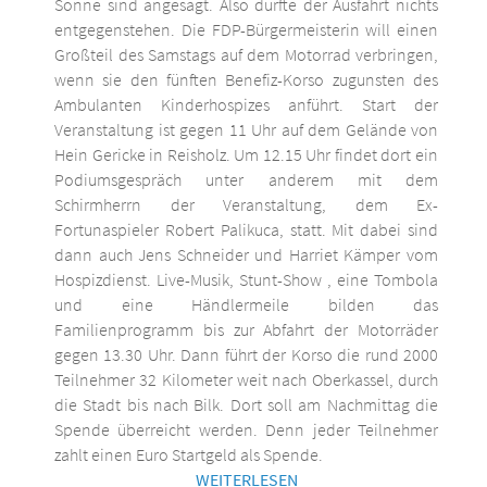
Sonne sind angesagt. Also dürfte der Ausfahrt nichts
entgegenstehen. Die FDP-Bürgermeisterin will einen
Großteil des Samstags auf dem Motorrad verbringen,
wenn sie den fünften Benefiz-Korso zugunsten des
Ambulanten Kinderhospizes anführt. Start der
Veranstaltung ist gegen 11 Uhr auf dem Gelände von
Hein Gericke in Reisholz. Um 12.15 Uhr findet dort ein
Podiumsgespräch unter anderem mit dem
Schirmherrn der Veranstaltung, dem Ex-
Fortunaspieler Robert Palikuca, statt. Mit dabei sind
dann auch Jens Schneider und Harriet Kämper vom
Hospizdienst. Live-Musik, Stunt-Show , eine Tombola
und eine Händlermeile bilden das
Familienprogramm bis zur Abfahrt der Motorräder
gegen 13.30 Uhr. Dann führt der Korso die rund 2000
Teilnehmer 32 Kilometer weit nach Oberkassel, durch
die Stadt bis nach Bilk. Dort soll am Nachmittag die
Spende überreicht werden. Denn jeder Teilnehmer
zahlt einen Euro Startgeld als Spende.
WEITERLESEN