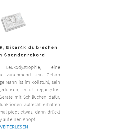
19, Biker4kids brechen
n Spendenrekord
Leukodystrophie, eine
 die zunehmend sein Gehirn
nge Mann ist im Rollstuhl, sein
gedunsen, er ist regungslos.
Geräte mit Schläuchen dafür,
lfunktionen aufrecht erhalten
al piept etwas, dann drückt
y auf einen Knopf.
WEITERLESEN