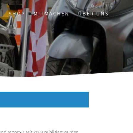
O
SHOP
MITMACHEN
ÜBER UNS
und report-D seit 2009 publiziert wurden.