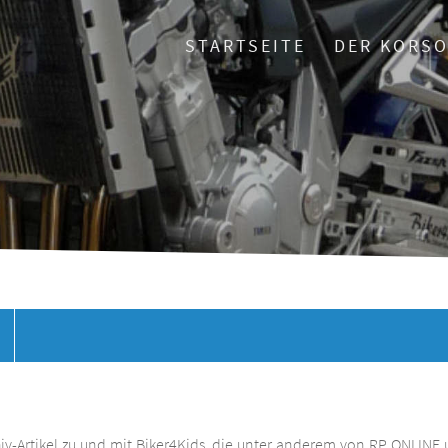
STARTSEITE
DER KORS
chiv-Artikel zu und mit Biker4Kids, die unter anderem von RP ONLINE 