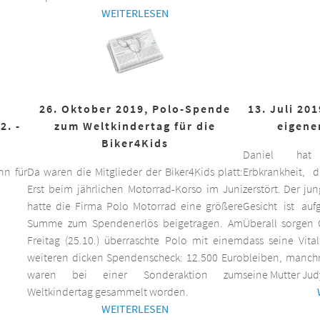
WEITERLESEN
26. Oktober 2019, Polo-Spende
13. Juli 20
2. -
zum Weltkindertag für die
eigene
Biker4Kids
Daniel hat 
n für
Da waren die Mitglieder der Biker4Kids platt:
Erbkrankheit,
Erst beim jährlichen Motorrad-Korso im Juni
zerstört. Der ju
hatte die Firma Polo Motorrad eine größere
Gesicht ist auf
Summe zum Spendenerlös beigetragen. Am
Überall sorgen 
Freitag (25.10.) überraschte Polo mit einem
dass seine Vita
weiteren dicken Spendenscheck: 12.500 Euro
bleiben, manchm
waren bei einer Sonderaktion zum
seine Mutter Jud
Weltkindertag gesammelt worden.
WEITERLESEN