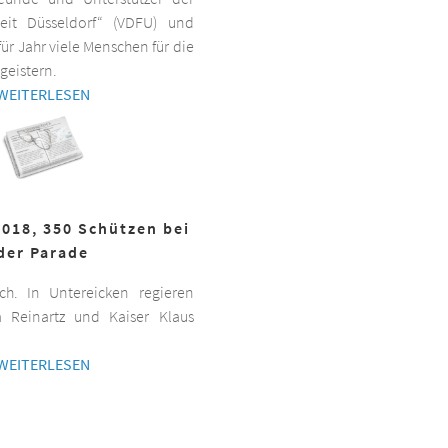
beit Düsseldorf“ (VDFU) und
für Jahr viele Menschen für die
geistern.
WEITERLESEN
2018, 350 Schützen bei
der Parade
h. In Untereicken regieren
a Reinartz und Kaiser Klaus
WEITERLESEN