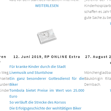
WEITERLESEN
Kinderhospizar
schaffen es Jahr 
gute Sache zu be
hren
12. Juni 2019, RP ONLINE Extra
27. August 
f
Für kranke Kinder durch die Stadt
n Weg,
Livemusik und Stuntshow
Mönchengladbac
nseite
Ein ganz besonderer Gottesdienst für die
Bäukönigin Rit
wurden
Biker
Dernbach.
inder
Tombola bietet Preise im Wert von 25.000
Euro
So verläuft die Strecke des Korsos
Die Erfolgsgeschichte der wohltätigen Biker