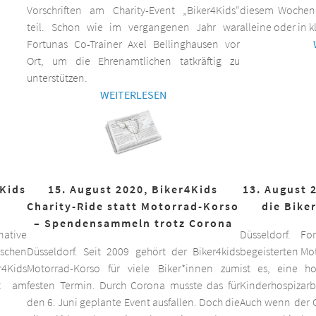
Vorschriften am Charity-Event „Biker4Kids“
diesem Wochen
teil. Schon wie im vergangenen Jahr war
alleine oder in 
Fortunas Co-Trainer Axel Bellinghausen vor
Ort, um die Ehrenamtlichen tatkräftig zu
unterstützen.
WEITERLESEN
4Kids
15. August 2020, Biker4Kids
13. August 
Charity-Ride statt Motorrad-Korso
die Bike
– Spendensammeln trotz Corona
ative
Düsseldorf. F
schen
Düsseldorf. Seit 2009 gehört der Biker4kids
begeisterten Mo
r4Kids
Motorrad-Korso für viele Biker*innen zum
ist es, eine 
it am
festen Termin. Durch Corona musste das für
Kinderhospizarbe
den 6. Juni geplante Event ausfallen. Doch die
Auch wenn der C