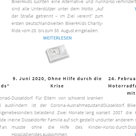
Biker4kids suchten eine Alternative und nun
Korso verhindert
sind alle Unterstützer unter dem Motto „Auf
der Straße getrennt – im Ziel vereint“ zum
ersten deutschlandweiten Biker4Kids Charity-
Ride vom 28. bis zum 30. August eingeladen.
WEITERLESEN
9. Juni 2020, Ohne Hilfe durch die
24. Februa
ids“
Krise
Motorradf
mit
orrad-
Düsseldorf. Für Eltern von schwerst kranken
ll aus
Kindern ist der Corona-Ausnahmezustand
Düsseldorf. Bik
eigene
besonders belastend. Zwei Monate lang war
seit 2007 die K
lde in
eine Düsseldorfer Familie auf sich gestellt und
unter anderem m
f an.
musste ohne die Hilfe des Kinder-
Korso durch Düss
Hospizdienstes auskommen.