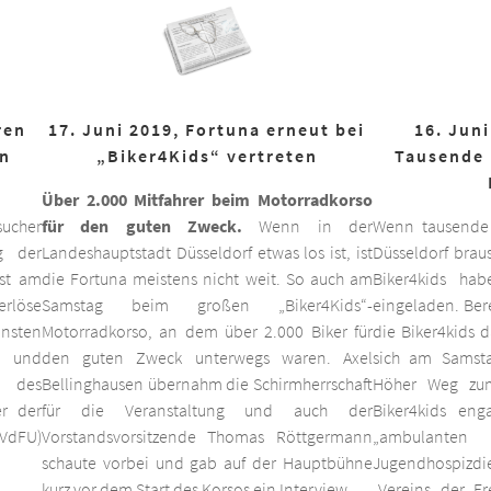
ren
17. Juni 2019, Fortuna erneut bei
16. Juni
on
„Biker4Kids“ vertreten
Tausende 
Über 2.000 Mitfahrer beim Motorradkorso
ucher
für den guten Zweck.
Wenn in der
Wenn tausende
g der
Landeshauptstadt Düsseldorf etwas los ist, ist
Düsseldorf braus
est am
die Fortuna meistens nicht weit. So auch am
Biker4kids ha
erlöse
Samstag beim großen „Biker4Kids“-
eingeladen. Bere
unsten
Motorradkorso, an dem über 2.000 Biker für
die Biker4kids 
 und
den guten Zweck unterwegs waren. Axel
sich am Samsta
d des
Bellinghausen übernahm die Schirmherrschaft
Höher Weg zum
er der
für die Veranstaltung und auch der
Biker4kids eng
VdFU)
Vorstandsvorsitzende Thomas Röttgermann
„ambulan
schaute vorbei und gab auf der Hauptbühne
Jugendhospiz
kurz vor dem Start des Korsos ein Interview.
„Vereins der F