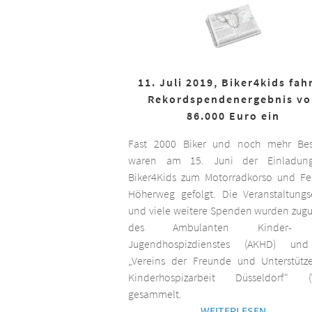
11. Juli 2019, Biker4kids fah
Rekordspendenergebnis v
86.000 Euro ein
Fast 2000 Biker und noch mehr Bes
waren am 15. Juni der Einladun
Biker4Kids zum Motorradkorso und F
Höherweg gefolgt. Die Veranstaltungs
und viele weitere Spenden wurden zug
des Ambulanten Kinder-
Jugendhospizdienstes (AKHD) un
„Vereins der Freunde und Unterstütz
Kinderhospizarbeit Düsseldorf“ (
gesammelt.
WEITERLESEN