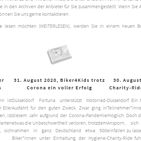
he in den Archiven der Anbieter für Sie zusammengestellt. Wenn Sie A
 können Sie uns gerne kontaktieren.
ge lesen möchten (WEITERLESEN), werden Sie in einem neuen Bro
er
31. August 2020, Biker4Kids trotz
30. August
s
Corona ein voller Erfolg
Charity-Rid
nn ist
Düsseldorf. Fortuna unterstützt Motorrad-
Düsseldorf. Ein
 Eller
Ausfahrt für den guten Zweck. Zwar ging in
Teilnehmer*inne
n, ist
diesem Jahr aufgrund der Corona-Pandemie
möglich. Doch d
ierten
etwas die Unbeschwertheit verloren, trotzdem
Ansporn, sich
 sich
nahmen in ganz Deutschland etwa 500
einfallen zu las
Biker*innen unter Einhaltung der Hygiene-
Charity-Ride fu