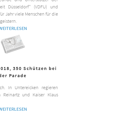
beit Düsseldorf“ (VDFU) und
für Jahr viele Menschen für die
geistern.
WEITERLESEN
2018, 350 Schützen bei
der Parade
h. In Untereicken regieren
a Reinartz und Kaiser Klaus
WEITERLESEN