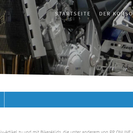
STARTSEITE
DER KORS
chiv-Artikel zu und mit Biker4Kids, die unter anderem von RP ONLINE 