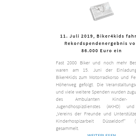
11. Juli 2019, Biker4kids fah
Rekordspendenergebnis v
86.000 Euro ein
Fast 2000 Biker und noch mehr Bes
waren am 15. Juni der Einladun
Biker4Kids zum Motorradkorso und F
Höherweg gefolgt. Die Veranstaltungs
und viele weitere Spenden wurden zug
des Ambulanten Kinder-
Jugendhospizdienstes (AKHD) un
„Vereins der Freunde und Unterstütz
Kinderhospizarbeit Düsseldorf“ (
gesammelt.
WEITERLESEN