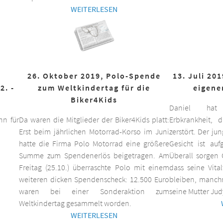
WEITERLESEN
26. Oktober 2019, Polo-Spende
13. Juli 20
2. -
zum Weltkindertag für die
eigene
Biker4Kids
Daniel hat 
n für
Da waren die Mitglieder der Biker4Kids platt:
Erbkrankheit,
Erst beim jährlichen Motorrad-Korso im Juni
zerstört. Der ju
hatte die Firma Polo Motorrad eine größere
Gesicht ist auf
Summe zum Spendenerlös beigetragen. Am
Überall sorgen 
Freitag (25.10.) überraschte Polo mit einem
dass seine Vita
weiteren dicken Spendenscheck: 12.500 Euro
bleiben, manchm
waren bei einer Sonderaktion zum
seine Mutter Jud
Weltkindertag gesammelt worden.
WEITERLESEN