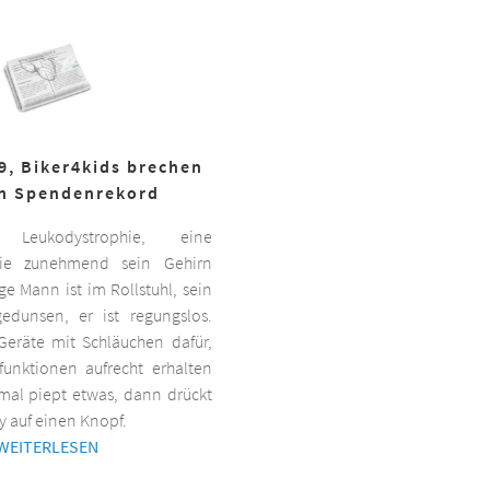
19, Biker4kids brechen
n Spendenrekord
Leukodystrophie, eine
 die zunehmend sein Gehirn
nge Mann ist im Rollstuhl, sein
gedunsen, er ist regungslos.
Geräte mit Schläuchen dafür,
lfunktionen aufrecht erhalten
al piept etwas, dann drückt
y auf einen Knopf.
WEITERLESEN