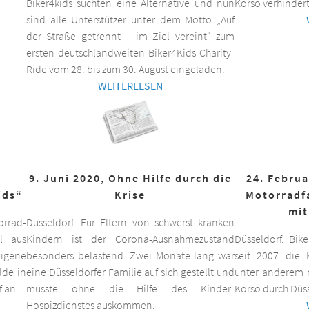
Biker4kids suchten eine Alternative und nun
Korso verhindert
sind alle Unterstützer unter dem Motto „Auf
der Straße getrennt – im Ziel vereint“ zum
ersten deutschlandweiten Biker4Kids Charity-
Ride vom 28. bis zum 30. August eingeladen.
WEITERLESEN
9. Juni 2020, Ohne Hilfe durch die
24. Februa
ids“
Krise
Motorradf
mit
orrad-
Düsseldorf. Für Eltern von schwerst kranken
ll aus
Kindern ist der Corona-Ausnahmezustand
Düsseldorf. Bik
eigene
besonders belastend. Zwei Monate lang war
seit 2007 die K
lde in
eine Düsseldorfer Familie auf sich gestellt und
unter anderem m
f an.
musste ohne die Hilfe des Kinder-
Korso durch Düss
Hospizdienstes auskommen.