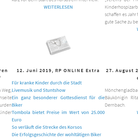
WEITERLESEN
Kinderhospizar
schaffen es Jahr 
gute Sache zu be
hren
12. Juni 2019, RP ONLINE Extra
27. August 
f
Für kranke Kinder durch die Stadt
n Weg,
Livemusik und Stuntshow
Mönchengladbac
nseite
Ein ganz besonderer Gottesdienst für die
Bäukönigin Rit
wurden
Biker
Dernbach.
inder
Tombola bietet Preise im Wert von 25.000
Euro
So verläuft die Strecke des Korsos
Die Erfolgsgeschichte der wohltätigen Biker