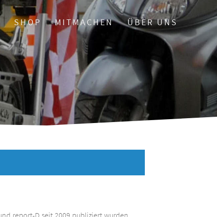
O
SHOP
MITMACHEN
ÜBER UNS
und report-D seit 2009 publiziert wurden.