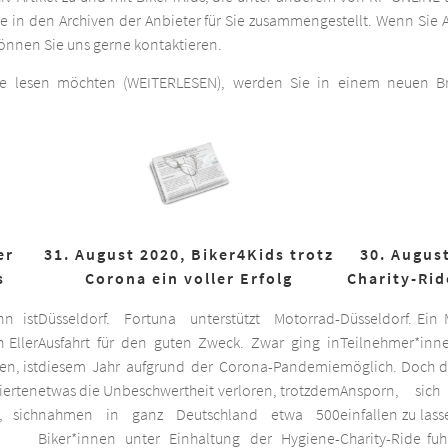
he in den Archiven der Anbieter für Sie zusammengestellt. Wenn Sie A
 können Sie uns gerne kontaktieren.
ge lesen möchten (WEITERLESEN), werden Sie in einem neuen Bro
er
31. August 2020, Biker4Kids trotz
30. August
s
Corona ein voller Erfolg
Charity-Rid
nn ist
Düsseldorf. Fortuna unterstützt Motorrad-
Düsseldorf. Ein
 Eller
Ausfahrt für den guten Zweck. Zwar ging in
Teilnehmer*inne
n, ist
diesem Jahr aufgrund der Corona-Pandemie
möglich. Doch d
ierten
etwas die Unbeschwertheit verloren, trotzdem
Ansporn, sich
 sich
nahmen in ganz Deutschland etwa 500
einfallen zu las
Biker*innen unter Einhaltung der Hygiene-
Charity-Ride fu