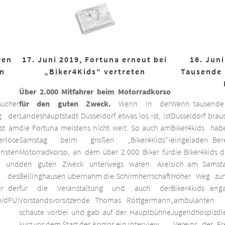
ren
17. Juni 2019, Fortuna erneut bei
16. Juni
on
„Biker4Kids“ vertreten
Tausende 
Über 2.000 Mitfahrer beim Motorradkorso
ucher
für den guten Zweck.
Wenn in der
Wenn tausende
g der
Landeshauptstadt Düsseldorf etwas los ist, ist
Düsseldorf braus
est am
die Fortuna meistens nicht weit. So auch am
Biker4kids ha
erlöse
Samstag beim großen „Biker4Kids“-
eingeladen. Bere
unsten
Motorradkorso, an dem über 2.000 Biker für
die Biker4kids 
 und
den guten Zweck unterwegs waren. Axel
sich am Samsta
d des
Bellinghausen übernahm die Schirmherrschaft
Höher Weg zum
er der
für die Veranstaltung und auch der
Biker4kids eng
VdFU)
Vorstandsvorsitzende Thomas Röttgermann
„ambulan
schaute vorbei und gab auf der Hauptbühne
Jugendhospiz
kurz vor dem Start des Korsos ein Interview.
„Vereins der F