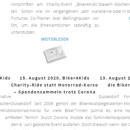
Vorschriften am Charity-Event „Biker4Kids“
diesem Wochen
teil. Schon wie im vergangenen Jahr war
alleine oder in 
Fortunas Co-Trainer Axel Bellinghausen vor
Ort, um die Ehrenamtlichen tatkräftig zu
unterstützen.
WEITERLESEN
4Kids
15. August 2020, Biker4Kids
13. August 
Charity-Ride statt Motorrad-Korso
die Bike
– Spendensammeln trotz Corona
ative
Düsseldorf. F
schen
Düsseldorf. Seit 2009 gehört der Biker4kids
begeisterten Mo
r4Kids
Motorrad-Korso für viele Biker*innen zum
ist es, eine 
it am
festen Termin. Durch Corona musste das für
Kinderhospizarbe
den 6. Juni geplante Event ausfallen. Doch die
Auch wenn der C