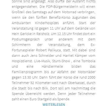
Sonne sind angesagt. Also dürfte der Ausfahrt nichts
entgegenstehen. Die FDP-Bürgermeisterin will einen
Großteil des Samstags auf dem Motorrad verbringen,
wenn sie den fünften Benefiz-Korso zugunsten des
Ambulanten Kinderhospizes anführt. Start der
Veranstaltung ist gegen 11 Uhr auf dem Gelände von
Hein Gericke in Reisholz. Um 12.15 Uhr findet dort ein
Podiumsgespräch unter anderem mit dem
Schirmherrn der Veranstaltung, dem Ex-
Fortunaspieler Robert Palikuca, statt. Mit dabei sind
dann auch Jens Schneider und Harriet Kämper vom
Hospizdienst. Live-Musik, Stunt-Show , eine Tombola
und eine Händlermeile bilden das
Familienprogramm bis zur Abfahrt der Motorräder
gegen 13.30 Uhr. Dann führt der Korso die rund 2000
Teilnehmer 32 Kilometer weit nach Oberkassel, durch
die Stadt bis nach Bilk. Dort soll am Nachmittag die
Spende überreicht werden. Denn jeder Teilnehmer
zahlt einen Euro Startgeld als Spende.
WEITERLESEN