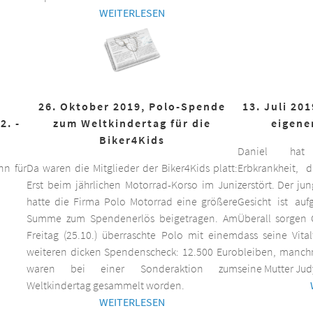
WEITERLESEN
26. Oktober 2019, Polo-Spende
13. Juli 20
2. -
zum Weltkindertag für die
eigene
Biker4Kids
Daniel hat 
n für
Da waren die Mitglieder der Biker4Kids platt:
Erbkrankheit,
Erst beim jährlichen Motorrad-Korso im Juni
zerstört. Der ju
hatte die Firma Polo Motorrad eine größere
Gesicht ist auf
Summe zum Spendenerlös beigetragen. Am
Überall sorgen 
Freitag (25.10.) überraschte Polo mit einem
dass seine Vita
weiteren dicken Spendenscheck: 12.500 Euro
bleiben, manchm
waren bei einer Sonderaktion zum
seine Mutter Jud
Weltkindertag gesammelt worden.
WEITERLESEN