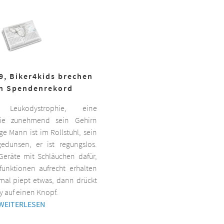
19, Biker4kids brechen
n Spendenrekord
Leukodystrophie, eine
 die zunehmend sein Gehirn
nge Mann ist im Rollstuhl, sein
gedunsen, er ist regungslos.
Geräte mit Schläuchen dafür,
lfunktionen aufrecht erhalten
al piept etwas, dann drückt
y auf einen Knopf.
WEITERLESEN