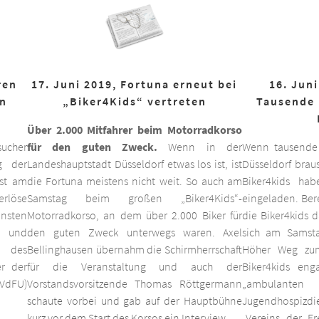
ren
17. Juni 2019, Fortuna erneut bei
16. Juni
on
„Biker4Kids“ vertreten
Tausende 
Über 2.000 Mitfahrer beim Motorradkorso
ucher
für den guten Zweck.
Wenn in der
Wenn tausende
g der
Landeshauptstadt Düsseldorf etwas los ist, ist
Düsseldorf braus
est am
die Fortuna meistens nicht weit. So auch am
Biker4kids ha
erlöse
Samstag beim großen „Biker4Kids“-
eingeladen. Bere
unsten
Motorradkorso, an dem über 2.000 Biker für
die Biker4kids 
 und
den guten Zweck unterwegs waren. Axel
sich am Samsta
d des
Bellinghausen übernahm die Schirmherrschaft
Höher Weg zum
er der
für die Veranstaltung und auch der
Biker4kids eng
VdFU)
Vorstandsvorsitzende Thomas Röttgermann
„ambulan
schaute vorbei und gab auf der Hauptbühne
Jugendhospiz
kurz vor dem Start des Korsos ein Interview.
„Vereins der F