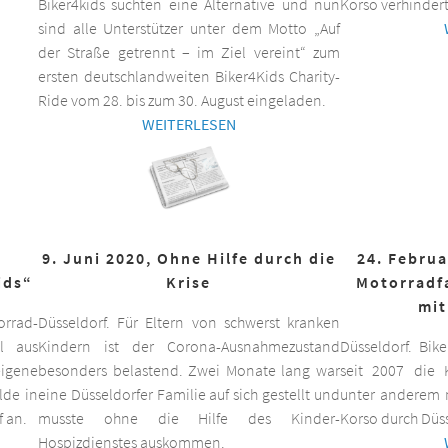
Biker4kids suchten eine Alternative und nun
Korso verhindert
sind alle Unterstützer unter dem Motto „Auf
der Straße getrennt – im Ziel vereint“ zum
ersten deutschlandweiten Biker4Kids Charity-
Ride vom 28. bis zum 30. August eingeladen.
WEITERLESEN
9. Juni 2020, Ohne Hilfe durch die
24. Februa
ids“
Krise
Motorradf
mit
orrad-
Düsseldorf. Für Eltern von schwerst kranken
ll aus
Kindern ist der Corona-Ausnahmezustand
Düsseldorf. Bik
eigene
besonders belastend. Zwei Monate lang war
seit 2007 die K
lde in
eine Düsseldorfer Familie auf sich gestellt und
unter anderem m
f an.
musste ohne die Hilfe des Kinder-
Korso durch Düss
Hospizdienstes auskommen.