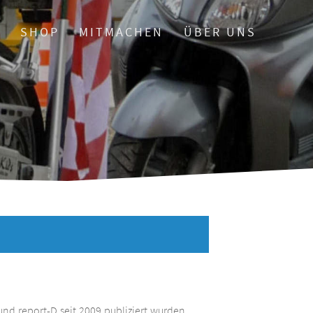
O
SHOP
MITMACHEN
ÜBER UNS
und report-D seit 2009 publiziert wurden.