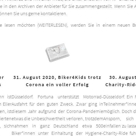
he in den Archiven der Anbieter für Sie zusammengestellt. Wenn Sie A
 können Sie uns gerne kontaktieren.
ge lesen möchten (WEITERLESEN), werden Sie in einem neuen Bro
er
31. August 2020, Biker4Kids trotz
30. August
s
Corona ein voller Erfolg
Charity-Rid
nn ist
Düsseldorf. Fortuna unterstützt Motorrad-
Düsseldorf. Ein
 Eller
Ausfahrt für den guten Zweck. Zwar ging in
Teilnehmer*inne
n, ist
diesem Jahr aufgrund der Corona-Pandemie
möglich. Doch d
ierten
etwas die Unbeschwertheit verloren, trotzdem
Ansporn, sich
 sich
nahmen in ganz Deutschland etwa 500
einfallen zu las
Biker*innen unter Einhaltung der Hygiene-
Charity-Ride fu