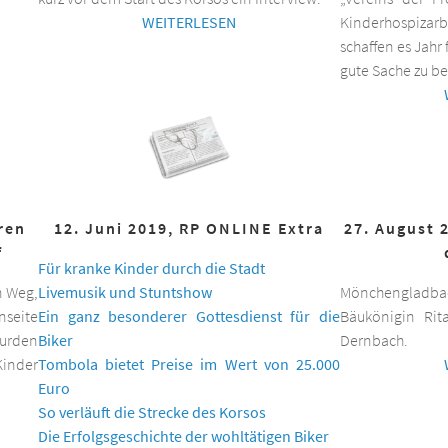
WEITERLESEN
Kinderhospizar
schaffen es Jahr 
gute Sache zu be
hren
12. Juni 2019, RP ONLINE Extra
27. August 
f
Für kranke Kinder durch die Stadt
n Weg,
Livemusik und Stuntshow
Mönchengladbac
nseite
Ein ganz besonderer Gottesdienst für die
Bäukönigin Rit
wurden
Biker
Dernbach.
inder
Tombola bietet Preise im Wert von 25.000
Euro
So verläuft die Strecke des Korsos
Die Erfolgsgeschichte der wohltätigen Biker