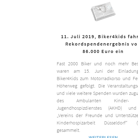
11. Juli 2019, Biker4kids fah
Rekordspendenergebnis v
86.000 Euro ein
Fast 2000 Biker und noch mehr Bes
waren am 15. Juni der Einladun
Biker4Kids zum Motorradkorso und F
Höherweg gefolgt. Die Veranstaltungs
und viele weitere Spenden wurden zug
des Ambulanten Kinder-
Jugendhospizdienstes (AKHD) un
„Vereins der Freunde und Unterstütz
Kinderhospizarbeit Düsseldorf“ (
gesammelt.
WEITERLESEN