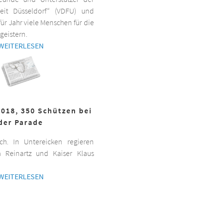
beit Düsseldorf“ (VDFU) und
für Jahr viele Menschen für die
geistern.
WEITERLESEN
2018, 350 Schützen bei
der Parade
h. In Untereicken regieren
a Reinartz und Kaiser Klaus
WEITERLESEN