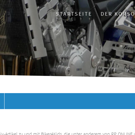
STARTSEITE
DER KORS
chiv-Artikel zu und mit Biker4Kids, die unter anderem von RP ONLINE 