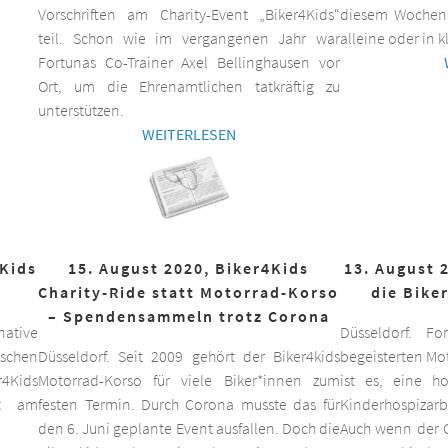
Vorschriften am Charity-Event „Biker4Kids“
diesem Wochen
teil. Schon wie im vergangenen Jahr war
alleine oder in 
Fortunas Co-Trainer Axel Bellinghausen vor
Ort, um die Ehrenamtlichen tatkräftig zu
unterstützen.
WEITERLESEN
4Kids
15. August 2020, Biker4Kids
13. August 
Charity-Ride statt Motorrad-Korso
die Bike
– Spendensammeln trotz Corona
ative
Düsseldorf. F
schen
Düsseldorf. Seit 2009 gehört der Biker4kids
begeisterten Mo
r4Kids
Motorrad-Korso für viele Biker*innen zum
ist es, eine 
it am
festen Termin. Durch Corona musste das für
Kinderhospizarbe
den 6. Juni geplante Event ausfallen. Doch die
Auch wenn der C