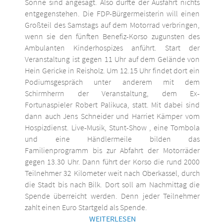
Sonne sind angesagt. Also dürfte der Ausfahrt nichts
entgegenstehen. Die FDP-Bürgermeisterin will einen
Großteil des Samstags auf dem Motorrad verbringen,
wenn sie den fünften Benefiz-Korso zugunsten des
Ambulanten Kinderhospizes anführt. Start der
Veranstaltung ist gegen 11 Uhr auf dem Gelände von
Hein Gericke in Reisholz. Um 12.15 Uhr findet dort ein
Podiumsgespräch unter anderem mit dem
Schirmherrn der Veranstaltung, dem Ex-
Fortunaspieler Robert Palikuca, statt. Mit dabei sind
dann auch Jens Schneider und Harriet Kämper vom
Hospizdienst. Live-Musik, Stunt-Show , eine Tombola
und eine Händlermeile bilden das
Familienprogramm bis zur Abfahrt der Motorräder
gegen 13.30 Uhr. Dann führt der Korso die rund 2000
Teilnehmer 32 Kilometer weit nach Oberkassel, durch
die Stadt bis nach Bilk. Dort soll am Nachmittag die
Spende überreicht werden. Denn jeder Teilnehmer
zahlt einen Euro Startgeld als Spende.
WEITERLESEN