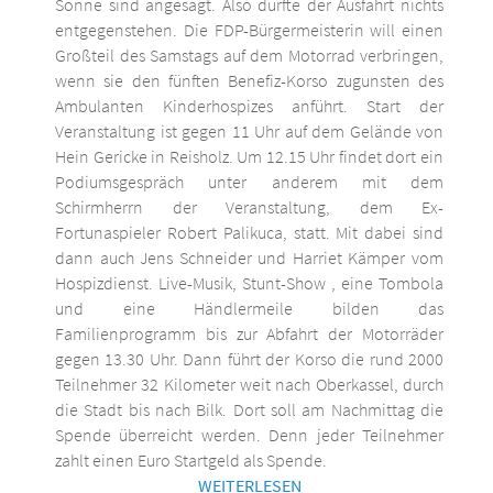
Sonne sind angesagt. Also dürfte der Ausfahrt nichts
entgegenstehen. Die FDP-Bürgermeisterin will einen
Großteil des Samstags auf dem Motorrad verbringen,
wenn sie den fünften Benefiz-Korso zugunsten des
Ambulanten Kinderhospizes anführt. Start der
Veranstaltung ist gegen 11 Uhr auf dem Gelände von
Hein Gericke in Reisholz. Um 12.15 Uhr findet dort ein
Podiumsgespräch unter anderem mit dem
Schirmherrn der Veranstaltung, dem Ex-
Fortunaspieler Robert Palikuca, statt. Mit dabei sind
dann auch Jens Schneider und Harriet Kämper vom
Hospizdienst. Live-Musik, Stunt-Show , eine Tombola
und eine Händlermeile bilden das
Familienprogramm bis zur Abfahrt der Motorräder
gegen 13.30 Uhr. Dann führt der Korso die rund 2000
Teilnehmer 32 Kilometer weit nach Oberkassel, durch
die Stadt bis nach Bilk. Dort soll am Nachmittag die
Spende überreicht werden. Denn jeder Teilnehmer
zahlt einen Euro Startgeld als Spende.
WEITERLESEN