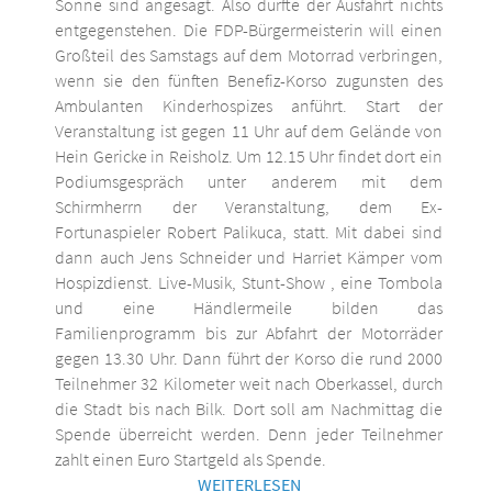
Sonne sind angesagt. Also dürfte der Ausfahrt nichts
entgegenstehen. Die FDP-Bürgermeisterin will einen
Großteil des Samstags auf dem Motorrad verbringen,
wenn sie den fünften Benefiz-Korso zugunsten des
Ambulanten Kinderhospizes anführt. Start der
Veranstaltung ist gegen 11 Uhr auf dem Gelände von
Hein Gericke in Reisholz. Um 12.15 Uhr findet dort ein
Podiumsgespräch unter anderem mit dem
Schirmherrn der Veranstaltung, dem Ex-
Fortunaspieler Robert Palikuca, statt. Mit dabei sind
dann auch Jens Schneider und Harriet Kämper vom
Hospizdienst. Live-Musik, Stunt-Show , eine Tombola
und eine Händlermeile bilden das
Familienprogramm bis zur Abfahrt der Motorräder
gegen 13.30 Uhr. Dann führt der Korso die rund 2000
Teilnehmer 32 Kilometer weit nach Oberkassel, durch
die Stadt bis nach Bilk. Dort soll am Nachmittag die
Spende überreicht werden. Denn jeder Teilnehmer
zahlt einen Euro Startgeld als Spende.
WEITERLESEN