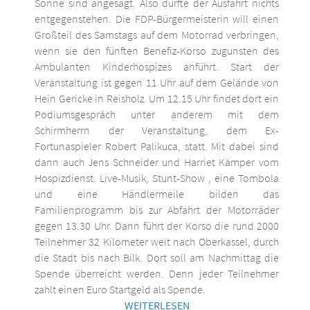
Sonne sind angesagt. Also dürfte der Ausfahrt nichts
entgegenstehen. Die FDP-Bürgermeisterin will einen
Großteil des Samstags auf dem Motorrad verbringen,
wenn sie den fünften Benefiz-Korso zugunsten des
Ambulanten Kinderhospizes anführt. Start der
Veranstaltung ist gegen 11 Uhr auf dem Gelände von
Hein Gericke in Reisholz. Um 12.15 Uhr findet dort ein
Podiumsgespräch unter anderem mit dem
Schirmherrn der Veranstaltung, dem Ex-
Fortunaspieler Robert Palikuca, statt. Mit dabei sind
dann auch Jens Schneider und Harriet Kämper vom
Hospizdienst. Live-Musik, Stunt-Show , eine Tombola
und eine Händlermeile bilden das
Familienprogramm bis zur Abfahrt der Motorräder
gegen 13.30 Uhr. Dann führt der Korso die rund 2000
Teilnehmer 32 Kilometer weit nach Oberkassel, durch
die Stadt bis nach Bilk. Dort soll am Nachmittag die
Spende überreicht werden. Denn jeder Teilnehmer
zahlt einen Euro Startgeld als Spende.
WEITERLESEN