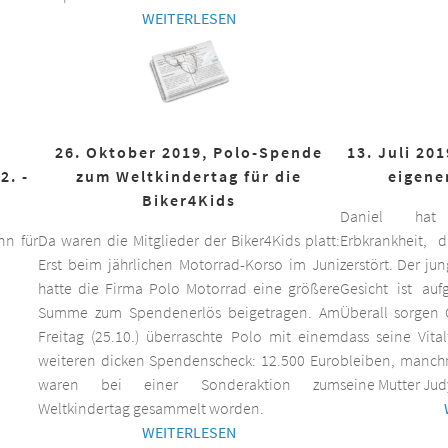
WEITERLESEN
26. Oktober 2019, Polo-Spende
13. Juli 20
2. -
zum Weltkindertag für die
eigene
Biker4Kids
Daniel hat 
n für
Da waren die Mitglieder der Biker4Kids platt:
Erbkrankheit,
Erst beim jährlichen Motorrad-Korso im Juni
zerstört. Der ju
hatte die Firma Polo Motorrad eine größere
Gesicht ist auf
Summe zum Spendenerlös beigetragen. Am
Überall sorgen 
Freitag (25.10.) überraschte Polo mit einem
dass seine Vita
weiteren dicken Spendenscheck: 12.500 Euro
bleiben, manchm
waren bei einer Sonderaktion zum
seine Mutter Jud
Weltkindertag gesammelt worden.
WEITERLESEN