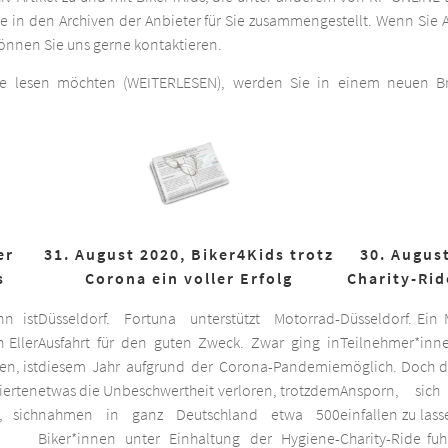
he in den Archiven der Anbieter für Sie zusammengestellt. Wenn Sie A
 können Sie uns gerne kontaktieren.
ge lesen möchten (WEITERLESEN), werden Sie in einem neuen Bro
er
31. August 2020, Biker4Kids trotz
30. August
s
Corona ein voller Erfolg
Charity-Rid
nn ist
Düsseldorf. Fortuna unterstützt Motorrad-
Düsseldorf. Ein
 Eller
Ausfahrt für den guten Zweck. Zwar ging in
Teilnehmer*inne
n, ist
diesem Jahr aufgrund der Corona-Pandemie
möglich. Doch d
ierten
etwas die Unbeschwertheit verloren, trotzdem
Ansporn, sich
 sich
nahmen in ganz Deutschland etwa 500
einfallen zu las
Biker*innen unter Einhaltung der Hygiene-
Charity-Ride fu