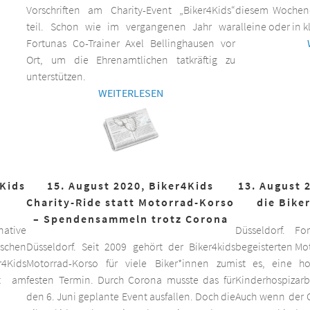
Vorschriften am Charity-Event „Biker4Kids“
diesem Wochen
teil. Schon wie im vergangenen Jahr war
alleine oder in 
Fortunas Co-Trainer Axel Bellinghausen vor
Ort, um die Ehrenamtlichen tatkräftig zu
unterstützen.
WEITERLESEN
4Kids
15. August 2020, Biker4Kids
13. August 
Charity-Ride statt Motorrad-Korso
die Bike
– Spendensammeln trotz Corona
ative
Düsseldorf. F
schen
Düsseldorf. Seit 2009 gehört der Biker4kids
begeisterten Mo
r4Kids
Motorrad-Korso für viele Biker*innen zum
ist es, eine 
it am
festen Termin. Durch Corona musste das für
Kinderhospizarbe
den 6. Juni geplante Event ausfallen. Doch die
Auch wenn der C