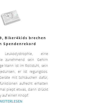
19, Biker4kids brechen
n Spendenrekord
Leukodystrophie, eine
 die zunehmend sein Gehirn
nge Mann ist im Rollstuhl, sein
gedunsen, er ist regungslos.
Geräte mit Schläuchen dafür,
lfunktionen aufrecht erhalten
al piept etwas, dann drückt
y auf einen Knopf.
WEITERLESEN