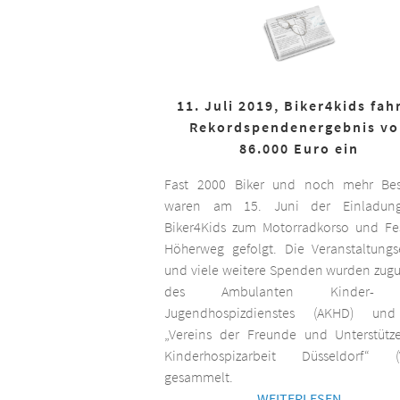
11. Juli 2019, Biker4kids fah
Rekordspendenergebnis v
86.000 Euro ein
Fast 2000 Biker und noch mehr Bes
waren am 15. Juni der Einladun
Biker4Kids zum Motorradkorso und F
Höherweg gefolgt. Die Veranstaltungs
und viele weitere Spenden wurden zug
des Ambulanten Kinder-
Jugendhospizdienstes (AKHD) un
„Vereins der Freunde und Unterstütz
Kinderhospizarbeit Düsseldorf“ (
gesammelt.
WEITERLESEN