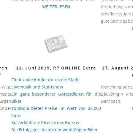
WEITERLESEN
Kinderhospizar
schaffen es Jahr 
gute Sache zu be
hren
12. Juni 2019, RP ONLINE Extra
27. August 
f
Für kranke Kinder durch die Stadt
n Weg,
Livemusik und Stuntshow
Mönchengladbac
nseite
Ein ganz besonderer Gottesdienst für die
Bäukönigin Rit
wurden
Biker
Dernbach.
inder
Tombola bietet Preise im Wert von 25.000
Euro
So verläuft die Strecke des Korsos
Die Erfolgsgeschichte der wohltätigen Biker