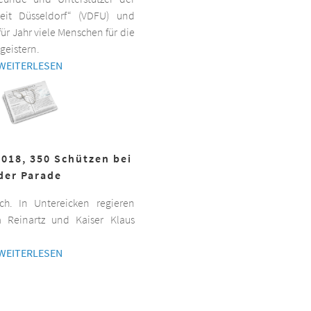
beit Düsseldorf“ (VDFU) und
für Jahr viele Menschen für die
geistern.
WEITERLESEN
2018, 350 Schützen bei
der Parade
h. In Untereicken regieren
a Reinartz und Kaiser Klaus
WEITERLESEN