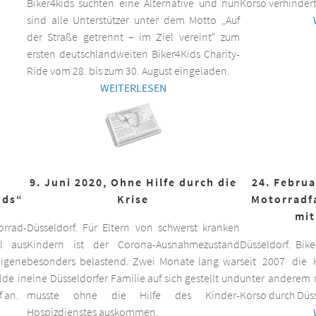
Biker4kids suchten eine Alternative und nun
Korso verhindert
sind alle Unterstützer unter dem Motto „Auf
der Straße getrennt – im Ziel vereint“ zum
ersten deutschlandweiten Biker4Kids Charity-
Ride vom 28. bis zum 30. August eingeladen.
WEITERLESEN
9. Juni 2020, Ohne Hilfe durch die
24. Februa
ids“
Krise
Motorradf
mit
orrad-
Düsseldorf. Für Eltern von schwerst kranken
ll aus
Kindern ist der Corona-Ausnahmezustand
Düsseldorf. Bik
eigene
besonders belastend. Zwei Monate lang war
seit 2007 die K
lde in
eine Düsseldorfer Familie auf sich gestellt und
unter anderem m
f an.
musste ohne die Hilfe des Kinder-
Korso durch Düss
Hospizdienstes auskommen.