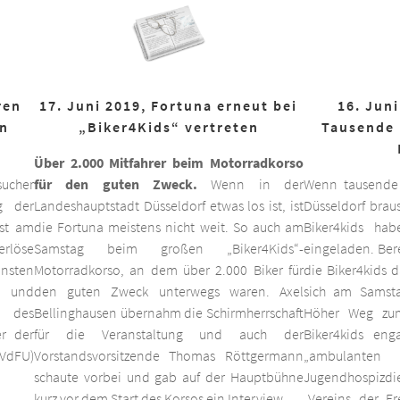
ren
17. Juni 2019, Fortuna erneut bei
16. Juni
on
„Biker4Kids“ vertreten
Tausende 
Über 2.000 Mitfahrer beim Motorradkorso
ucher
für den guten Zweck.
Wenn in der
Wenn tausende
g der
Landeshauptstadt Düsseldorf etwas los ist, ist
Düsseldorf braus
est am
die Fortuna meistens nicht weit. So auch am
Biker4kids ha
erlöse
Samstag beim großen „Biker4Kids“-
eingeladen. Bere
unsten
Motorradkorso, an dem über 2.000 Biker für
die Biker4kids 
 und
den guten Zweck unterwegs waren. Axel
sich am Samsta
d des
Bellinghausen übernahm die Schirmherrschaft
Höher Weg zum
er der
für die Veranstaltung und auch der
Biker4kids eng
VdFU)
Vorstandsvorsitzende Thomas Röttgermann
„ambulan
schaute vorbei und gab auf der Hauptbühne
Jugendhospiz
kurz vor dem Start des Korsos ein Interview.
„Vereins der F