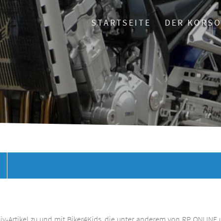
STARTSEITE
DER KORS
chiv-Artikel zu und mit Biker4Kids, die unter anderem von RP ONLINE 