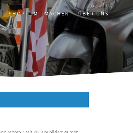
O
SHOP
MITMACHEN
ÜBER UNS
und report-D seit 2009 publiziert wurden.