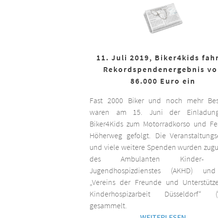
11. Juli 2019, Biker4kids fah
Rekordspendenergebnis v
86.000 Euro ein
Fast 2000 Biker und noch mehr Bes
waren am 15. Juni der Einladun
Biker4Kids zum Motorradkorso und F
Höherweg gefolgt. Die Veranstaltungs
und viele weitere Spenden wurden zug
des Ambulanten Kinder-
Jugendhospizdienstes (AKHD) un
„Vereins der Freunde und Unterstütz
Kinderhospizarbeit Düsseldorf“ (
gesammelt.
WEITERLESEN