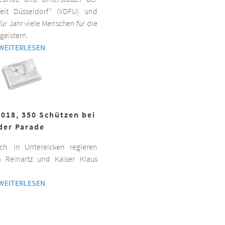
beit Düsseldorf“ (VDFU) und
für Jahr viele Menschen für die
geistern.
WEITERLESEN
2018, 350 Schützen bei
der Parade
h. In Untereicken regieren
a Reinartz und Kaiser Klaus
WEITERLESEN