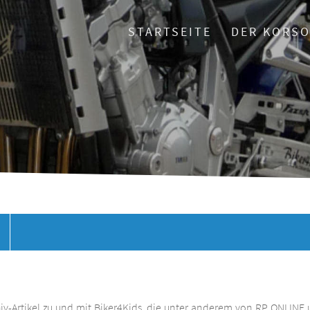
STARTSEITE
DER KORS
chiv-Artikel zu und mit Biker4Kids, die unter anderem von RP ONLINE 