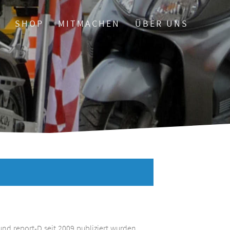
O
SHOP
MITMACHEN
ÜBER UNS
und report-D seit 2009 publiziert wurden.