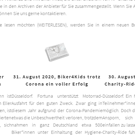
he in den Archiven der Anbieter für Sie zusammengestellt. Wenn Sie A
 können Sie uns gerne kontaktieren.
ge lesen möchten (WEITERLESEN), werden Sie in einem neuen Bro
er
31. August 2020, Biker4Kids trotz
30. August
s
Corona ein voller Erfolg
Charity-Rid
nn ist
Düsseldorf. Fortuna unterstützt Motorrad-
Düsseldorf. Ein
 Eller
Ausfahrt für den guten Zweck. Zwar ging in
Teilnehmer*inne
n, ist
diesem Jahr aufgrund der Corona-Pandemie
möglich. Doch d
ierten
etwas die Unbeschwertheit verloren, trotzdem
Ansporn, sich
 sich
nahmen in ganz Deutschland etwa 500
einfallen zu las
Biker*innen unter Einhaltung der Hygiene-
Charity-Ride fu