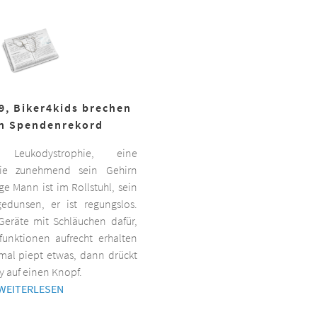
19, Biker4kids brechen
n Spendenrekord
Leukodystrophie, eine
 die zunehmend sein Gehirn
nge Mann ist im Rollstuhl, sein
gedunsen, er ist regungslos.
Geräte mit Schläuchen dafür,
lfunktionen aufrecht erhalten
al piept etwas, dann drückt
y auf einen Knopf.
WEITERLESEN