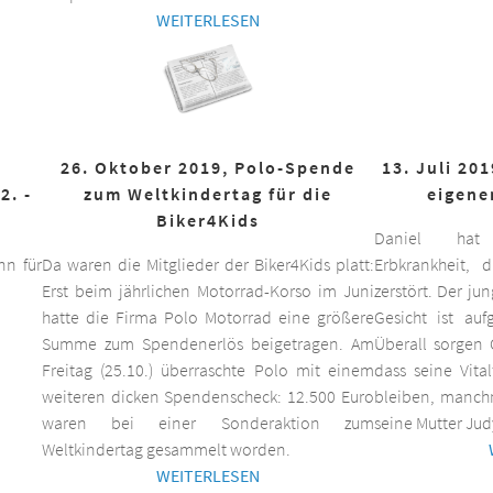
WEITERLESEN
26. Oktober 2019, Polo-Spende
13. Juli 20
2. -
zum Weltkindertag für die
eigene
Biker4Kids
Daniel hat 
n für
Da waren die Mitglieder der Biker4Kids platt:
Erbkrankheit,
Erst beim jährlichen Motorrad-Korso im Juni
zerstört. Der ju
hatte die Firma Polo Motorrad eine größere
Gesicht ist auf
Summe zum Spendenerlös beigetragen. Am
Überall sorgen 
Freitag (25.10.) überraschte Polo mit einem
dass seine Vita
weiteren dicken Spendenscheck: 12.500 Euro
bleiben, manchm
waren bei einer Sonderaktion zum
seine Mutter Jud
Weltkindertag gesammelt worden.
WEITERLESEN