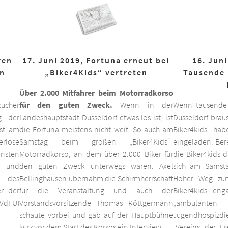
ren
17. Juni 2019, Fortuna erneut bei
16. Juni
on
„Biker4Kids“ vertreten
Tausende 
Über 2.000 Mitfahrer beim Motorradkorso
ucher
für den guten Zweck.
Wenn in der
Wenn tausende
g der
Landeshauptstadt Düsseldorf etwas los ist, ist
Düsseldorf braus
est am
die Fortuna meistens nicht weit. So auch am
Biker4kids ha
erlöse
Samstag beim großen „Biker4Kids“-
eingeladen. Bere
unsten
Motorradkorso, an dem über 2.000 Biker für
die Biker4kids 
 und
den guten Zweck unterwegs waren. Axel
sich am Samsta
d des
Bellinghausen übernahm die Schirmherrschaft
Höher Weg zum
er der
für die Veranstaltung und auch der
Biker4kids eng
VdFU)
Vorstandsvorsitzende Thomas Röttgermann
„ambulan
schaute vorbei und gab auf der Hauptbühne
Jugendhospiz
kurz vor dem Start des Korsos ein Interview.
„Vereins der F