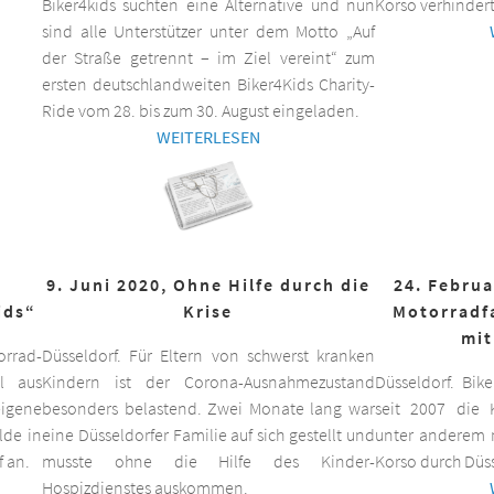
Biker4kids suchten eine Alternative und nun
Korso verhindert
sind alle Unterstützer unter dem Motto „Auf
der Straße getrennt – im Ziel vereint“ zum
ersten deutschlandweiten Biker4Kids Charity-
Ride vom 28. bis zum 30. August eingeladen.
WEITERLESEN
9. Juni 2020, Ohne Hilfe durch die
24. Februa
ids“
Krise
Motorradf
mit
orrad-
Düsseldorf. Für Eltern von schwerst kranken
ll aus
Kindern ist der Corona-Ausnahmezustand
Düsseldorf. Bik
eigene
besonders belastend. Zwei Monate lang war
seit 2007 die K
lde in
eine Düsseldorfer Familie auf sich gestellt und
unter anderem m
f an.
musste ohne die Hilfe des Kinder-
Korso durch Düss
Hospizdienstes auskommen.