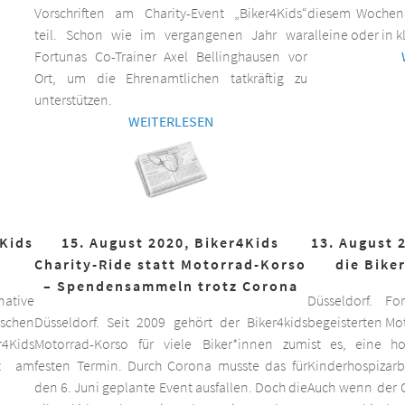
Vorschriften am Charity-Event „Biker4Kids“
diesem Wochen
teil. Schon wie im vergangenen Jahr war
alleine oder in 
Fortunas Co-Trainer Axel Bellinghausen vor
Ort, um die Ehrenamtlichen tatkräftig zu
unterstützen.
WEITERLESEN
4Kids
15. August 2020, Biker4Kids
13. August 
Charity-Ride statt Motorrad-Korso
die Bike
– Spendensammeln trotz Corona
ative
Düsseldorf. F
schen
Düsseldorf. Seit 2009 gehört der Biker4kids
begeisterten Mo
r4Kids
Motorrad-Korso für viele Biker*innen zum
ist es, eine 
it am
festen Termin. Durch Corona musste das für
Kinderhospizarbe
den 6. Juni geplante Event ausfallen. Doch die
Auch wenn der C