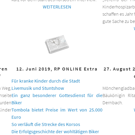
WEITERLESEN
Kinderhospizar
schaffen es Jahr 
gute Sache zu be
hren
12. Juni 2019, RP ONLINE Extra
27. August 
f
Für kranke Kinder durch die Stadt
n Weg,
Livemusik und Stuntshow
Mönchengladbac
nseite
Ein ganz besonderer Gottesdienst für die
Bäukönigin Rit
wurden
Biker
Dernbach.
inder
Tombola bietet Preise im Wert von 25.000
Euro
So verläuft die Strecke des Korsos
Die Erfolgsgeschichte der wohltätigen Biker