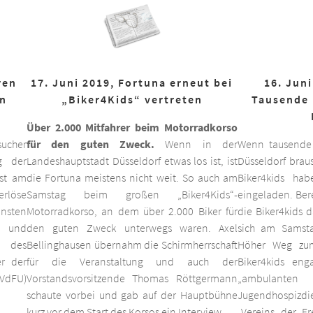
ren
17. Juni 2019, Fortuna erneut bei
16. Juni
on
„Biker4Kids“ vertreten
Tausende 
Über 2.000 Mitfahrer beim Motorradkorso
ucher
für den guten Zweck.
Wenn in der
Wenn tausende
g der
Landeshauptstadt Düsseldorf etwas los ist, ist
Düsseldorf braus
est am
die Fortuna meistens nicht weit. So auch am
Biker4kids ha
erlöse
Samstag beim großen „Biker4Kids“-
eingeladen. Bere
unsten
Motorradkorso, an dem über 2.000 Biker für
die Biker4kids 
 und
den guten Zweck unterwegs waren. Axel
sich am Samsta
d des
Bellinghausen übernahm die Schirmherrschaft
Höher Weg zum
er der
für die Veranstaltung und auch der
Biker4kids eng
VdFU)
Vorstandsvorsitzende Thomas Röttgermann
„ambulan
schaute vorbei und gab auf der Hauptbühne
Jugendhospiz
kurz vor dem Start des Korsos ein Interview.
„Vereins der F