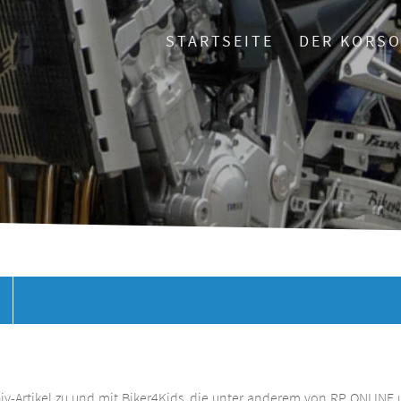
STARTSEITE
DER KORS
chiv-Artikel zu und mit Biker4Kids, die unter anderem von RP ONLINE 