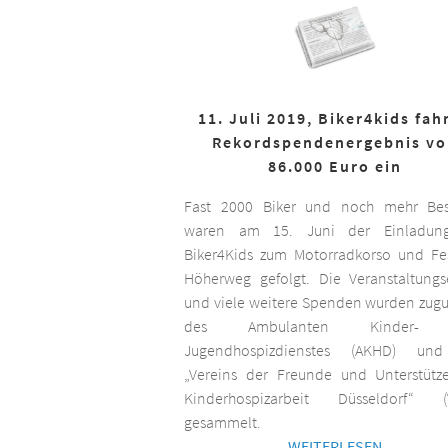
11. Juli 2019, Biker4kids fah
Rekordspendenergebnis v
86.000 Euro ein
Fast 2000 Biker und noch mehr Bes
waren am 15. Juni der Einladun
Biker4Kids zum Motorradkorso und F
Höherweg gefolgt. Die Veranstaltungs
und viele weitere Spenden wurden zug
des Ambulanten Kinder-
Jugendhospizdienstes (AKHD) un
„Vereins der Freunde und Unterstütz
Kinderhospizarbeit Düsseldorf“ (
gesammelt.
WEITERLESEN