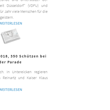
beit Düsseldorf“ (VDFU) und
für Jahr viele Menschen für die
geistern.
WEITERLESEN
2018, 350 Schützen bei
der Parade
h. In Untereicken regieren
a Reinartz und Kaiser Klaus
WEITERLESEN