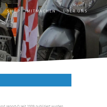
O
SHOP
MITMACHEN
ÜBER UNS
und report-D seit 2009 publiziert wurden.