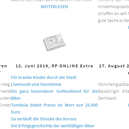
WEITERLESEN
Kinderhospizar
schaffen es Jahr 
gute Sache zu be
hren
12. Juni 2019, RP ONLINE Extra
27. August 
f
Für kranke Kinder durch die Stadt
n Weg,
Livemusik und Stuntshow
Mönchengladbac
nseite
Ein ganz besonderer Gottesdienst für die
Bäukönigin Rit
wurden
Biker
Dernbach.
inder
Tombola bietet Preise im Wert von 25.000
Euro
So verläuft die Strecke des Korsos
Die Erfolgsgeschichte der wohltätigen Biker