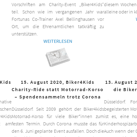
Vorschriften am Charity-Event „Biker4Kids“
diesem Wochen
teil. Schon wie im vergangenen Jahr war
alleine oder in 
Fortunas Co-Trainer Axel Bellinghausen vor
Ort, um die Ehrenamtlichen tatkräftig zu
unterstützen.
WEITERLESEN
4Kids
15. August 2020, Biker4Kids
13. August 
Charity-Ride statt Motorrad-Korso
die Bike
– Spendensammeln trotz Corona
ative
Düsseldorf. F
schen
Düsseldorf. Seit 2009 gehört der Biker4kids
begeisterten Mo
r4Kids
Motorrad-Korso für viele Biker*innen zum
ist es, eine 
it am
festen Termin. Durch Corona musste das für
Kinderhospizarbe
den 6. Juni geplante Event ausfallen. Doch die
Auch wenn der C