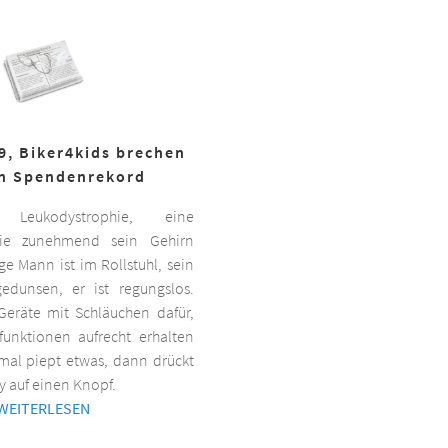
19, Biker4kids brechen
n Spendenrekord
Leukodystrophie, eine
 die zunehmend sein Gehirn
nge Mann ist im Rollstuhl, sein
gedunsen, er ist regungslos.
Geräte mit Schläuchen dafür,
lfunktionen aufrecht erhalten
al piept etwas, dann drückt
y auf einen Knopf.
WEITERLESEN