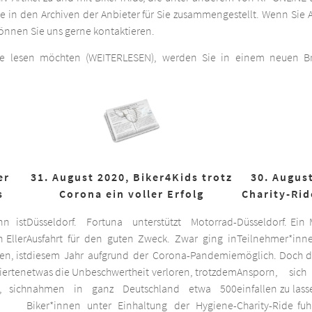
he in den Archiven der Anbieter für Sie zusammengestellt. Wenn Sie A
 können Sie uns gerne kontaktieren.
ge lesen möchten (WEITERLESEN), werden Sie in einem neuen Bro
er
31. August 2020, Biker4Kids trotz
30. August
s
Corona ein voller Erfolg
Charity-Rid
nn ist
Düsseldorf. Fortuna unterstützt Motorrad-
Düsseldorf. Ein
 Eller
Ausfahrt für den guten Zweck. Zwar ging in
Teilnehmer*inne
n, ist
diesem Jahr aufgrund der Corona-Pandemie
möglich. Doch d
ierten
etwas die Unbeschwertheit verloren, trotzdem
Ansporn, sich
 sich
nahmen in ganz Deutschland etwa 500
einfallen zu las
Biker*innen unter Einhaltung der Hygiene-
Charity-Ride fu