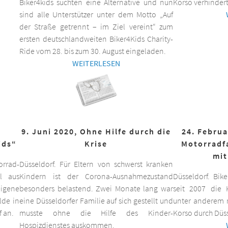
Biker4kids suchten eine Alternative und nun
Korso verhindert
sind alle Unterstützer unter dem Motto „Auf
der Straße getrennt – im Ziel vereint“ zum
ersten deutschlandweiten Biker4Kids Charity-
Ride vom 28. bis zum 30. August eingeladen.
WEITERLESEN
9. Juni 2020, Ohne Hilfe durch die
24. Februa
ids“
Krise
Motorradf
mit
orrad-
Düsseldorf. Für Eltern von schwerst kranken
ll aus
Kindern ist der Corona-Ausnahmezustand
Düsseldorf. Bik
eigene
besonders belastend. Zwei Monate lang war
seit 2007 die K
lde in
eine Düsseldorfer Familie auf sich gestellt und
unter anderem m
f an.
musste ohne die Hilfe des Kinder-
Korso durch Düss
Hospizdienstes auskommen.