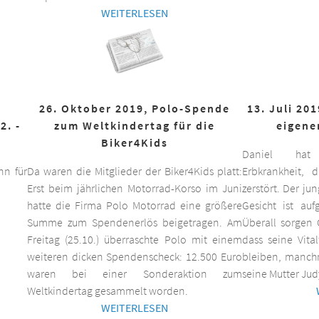
WEITERLESEN
26. Oktober 2019, Polo-Spende
13. Juli 20
2. -
zum Weltkindertag für die
eigene
Biker4Kids
Daniel hat 
n für
Da waren die Mitglieder der Biker4Kids platt:
Erbkrankheit,
Erst beim jährlichen Motorrad-Korso im Juni
zerstört. Der ju
hatte die Firma Polo Motorrad eine größere
Gesicht ist auf
Summe zum Spendenerlös beigetragen. Am
Überall sorgen 
Freitag (25.10.) überraschte Polo mit einem
dass seine Vita
weiteren dicken Spendenscheck: 12.500 Euro
bleiben, manchm
waren bei einer Sonderaktion zum
seine Mutter Jud
Weltkindertag gesammelt worden.
WEITERLESEN