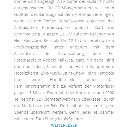
Sonne sind angesagt. Also dürfte der Ausfahrt nichts
entgegenstehen. Die FDP-Bürgermeisterin will einen
Großteil des Samstags auf dem Motorrad verbringen,
wenn sie den fünften Benefiz-Korso zugunsten des
Ambulanten Kinderhospizes anführt. Start der
Veranstaltung ist gegen 11 Uhr auf dem Gelände von
Hein Gericke in Reisholz. Um 12.15 Uhr findet dort ein
Podiumsgespräch unter anderem mit dem
Schirmherrn der Veranstaltung, dem Ex-
Fortunaspieler Robert Palikuca, statt. Mit dabei sind
dann auch Jens Schneider und Harriet Kämper vom
Hospizdienst. Live-Musik, Stunt-Show , eine Tombola
und eine Händlermeile bilden das
Familienprogramm bis zur Abfahrt der Motorräder
gegen 13.30 Uhr. Dann führt der Korso die rund 2000
Teilnehmer 32 Kilometer weit nach Oberkassel, durch
die Stadt bis nach Bilk. Dort soll am Nachmittag die
Spende überreicht werden. Denn jeder Teilnehmer
zahlt einen Euro Startgeld als Spende.
WEITERLESEN