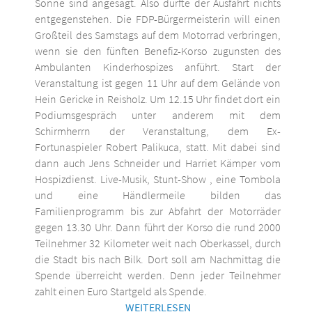
Sonne sind angesagt. Also dürfte der Ausfahrt nichts
entgegenstehen. Die FDP-Bürgermeisterin will einen
Großteil des Samstags auf dem Motorrad verbringen,
wenn sie den fünften Benefiz-Korso zugunsten des
Ambulanten Kinderhospizes anführt. Start der
Veranstaltung ist gegen 11 Uhr auf dem Gelände von
Hein Gericke in Reisholz. Um 12.15 Uhr findet dort ein
Podiumsgespräch unter anderem mit dem
Schirmherrn der Veranstaltung, dem Ex-
Fortunaspieler Robert Palikuca, statt. Mit dabei sind
dann auch Jens Schneider und Harriet Kämper vom
Hospizdienst. Live-Musik, Stunt-Show , eine Tombola
und eine Händlermeile bilden das
Familienprogramm bis zur Abfahrt der Motorräder
gegen 13.30 Uhr. Dann führt der Korso die rund 2000
Teilnehmer 32 Kilometer weit nach Oberkassel, durch
die Stadt bis nach Bilk. Dort soll am Nachmittag die
Spende überreicht werden. Denn jeder Teilnehmer
zahlt einen Euro Startgeld als Spende.
WEITERLESEN