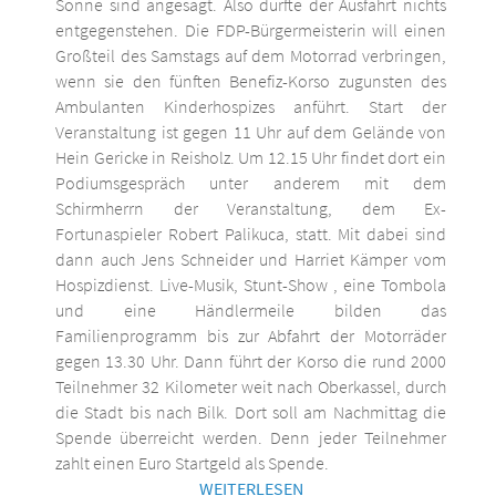
Sonne sind angesagt. Also dürfte der Ausfahrt nichts
entgegenstehen. Die FDP-Bürgermeisterin will einen
Großteil des Samstags auf dem Motorrad verbringen,
wenn sie den fünften Benefiz-Korso zugunsten des
Ambulanten Kinderhospizes anführt. Start der
Veranstaltung ist gegen 11 Uhr auf dem Gelände von
Hein Gericke in Reisholz. Um 12.15 Uhr findet dort ein
Podiumsgespräch unter anderem mit dem
Schirmherrn der Veranstaltung, dem Ex-
Fortunaspieler Robert Palikuca, statt. Mit dabei sind
dann auch Jens Schneider und Harriet Kämper vom
Hospizdienst. Live-Musik, Stunt-Show , eine Tombola
und eine Händlermeile bilden das
Familienprogramm bis zur Abfahrt der Motorräder
gegen 13.30 Uhr. Dann führt der Korso die rund 2000
Teilnehmer 32 Kilometer weit nach Oberkassel, durch
die Stadt bis nach Bilk. Dort soll am Nachmittag die
Spende überreicht werden. Denn jeder Teilnehmer
zahlt einen Euro Startgeld als Spende.
WEITERLESEN