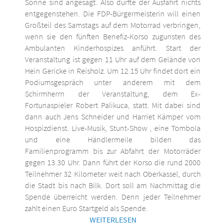
Sonne sind angesagt. Also dürfte der Ausfahrt nichts
entgegenstehen. Die FDP-Bürgermeisterin will einen
Großteil des Samstags auf dem Motorrad verbringen,
wenn sie den fünften Benefiz-Korso zugunsten des
Ambulanten Kinderhospizes anführt. Start der
Veranstaltung ist gegen 11 Uhr auf dem Gelände von
Hein Gericke in Reisholz. Um 12.15 Uhr findet dort ein
Podiumsgespräch unter anderem mit dem
Schirmherrn der Veranstaltung, dem Ex-
Fortunaspieler Robert Palikuca, statt. Mit dabei sind
dann auch Jens Schneider und Harriet Kämper vom
Hospizdienst. Live-Musik, Stunt-Show , eine Tombola
und eine Händlermeile bilden das
Familienprogramm bis zur Abfahrt der Motorräder
gegen 13.30 Uhr. Dann führt der Korso die rund 2000
Teilnehmer 32 Kilometer weit nach Oberkassel, durch
die Stadt bis nach Bilk. Dort soll am Nachmittag die
Spende überreicht werden. Denn jeder Teilnehmer
zahlt einen Euro Startgeld als Spende.
WEITERLESEN