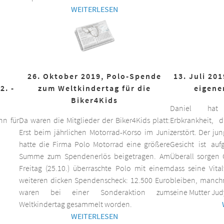
WEITERLESEN
26. Oktober 2019, Polo-Spende
13. Juli 20
2. -
zum Weltkindertag für die
eigene
Biker4Kids
Daniel hat 
n für
Da waren die Mitglieder der Biker4Kids platt:
Erbkrankheit,
Erst beim jährlichen Motorrad-Korso im Juni
zerstört. Der ju
hatte die Firma Polo Motorrad eine größere
Gesicht ist auf
Summe zum Spendenerlös beigetragen. Am
Überall sorgen 
Freitag (25.10.) überraschte Polo mit einem
dass seine Vita
weiteren dicken Spendenscheck: 12.500 Euro
bleiben, manchm
waren bei einer Sonderaktion zum
seine Mutter Jud
Weltkindertag gesammelt worden.
WEITERLESEN