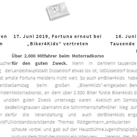
ren
17. Juni 2019, Fortuna erneut bei
16. Juni
on
„Biker4Kids“ vertreten
Tausende 
Über 2.000 Mitfahrer beim Motorradkorso
ucher
für den guten Zweck.
Wenn in der
Wenn tausende
g der
Landeshauptstadt Düsseldorf etwas los ist, ist
Düsseldorf braus
est am
die Fortuna meistens nicht weit. So auch am
Biker4kids ha
erlöse
Samstag beim großen „Biker4Kids“-
eingeladen. Bere
unsten
Motorradkorso, an dem über 2.000 Biker für
die Biker4kids 
 und
den guten Zweck unterwegs waren. Axel
sich am Samsta
d des
Bellinghausen übernahm die Schirmherrschaft
Höher Weg zum
er der
für die Veranstaltung und auch der
Biker4kids eng
VdFU)
Vorstandsvorsitzende Thomas Röttgermann
„ambulan
schaute vorbei und gab auf der Hauptbühne
Jugendhospiz
kurz vor dem Start des Korsos ein Interview.
„Vereins der F