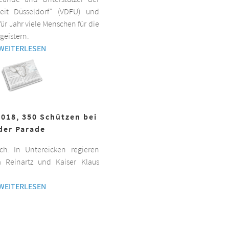
beit Düsseldorf“ (VDFU) und
für Jahr viele Menschen für die
geistern.
WEITERLESEN
2018, 350 Schützen bei
der Parade
h. In Untereicken regieren
a Reinartz und Kaiser Klaus
WEITERLESEN