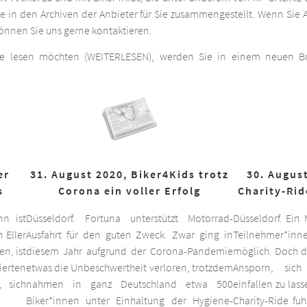
he in den Archiven der Anbieter für Sie zusammengestellt. Wenn Sie A
 können Sie uns gerne kontaktieren.
ge lesen möchten (WEITERLESEN), werden Sie in einem neuen Bro
er
31. August 2020, Biker4Kids trotz
30. August
s
Corona ein voller Erfolg
Charity-Rid
nn ist
Düsseldorf. Fortuna unterstützt Motorrad-
Düsseldorf. Ein
 Eller
Ausfahrt für den guten Zweck. Zwar ging in
Teilnehmer*inne
n, ist
diesem Jahr aufgrund der Corona-Pandemie
möglich. Doch d
ierten
etwas die Unbeschwertheit verloren, trotzdem
Ansporn, sich
 sich
nahmen in ganz Deutschland etwa 500
einfallen zu las
Biker*innen unter Einhaltung der Hygiene-
Charity-Ride fu