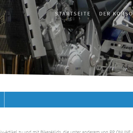
STARTSEITE
DER KORS
chiv-Artikel zu und mit Biker4Kids, die unter anderem von RP ONLINE 