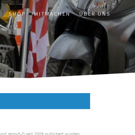
O
SHOP
MITMACHEN
ÜBER UNS
und report-D seit 2009 publiziert wurden.