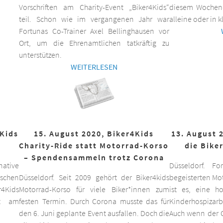
Vorschriften am Charity-Event „Biker4Kids“
diesem Wochen
teil. Schon wie im vergangenen Jahr war
alleine oder in 
Fortunas Co-Trainer Axel Bellinghausen vor
Ort, um die Ehrenamtlichen tatkräftig zu
unterstützen.
WEITERLESEN
4Kids
15. August 2020, Biker4Kids
13. August 
Charity-Ride statt Motorrad-Korso
die Bike
– Spendensammeln trotz Corona
ative
Düsseldorf. F
schen
Düsseldorf. Seit 2009 gehört der Biker4kids
begeisterten Mo
r4Kids
Motorrad-Korso für viele Biker*innen zum
ist es, eine 
it am
festen Termin. Durch Corona musste das für
Kinderhospizarbe
den 6. Juni geplante Event ausfallen. Doch die
Auch wenn der C