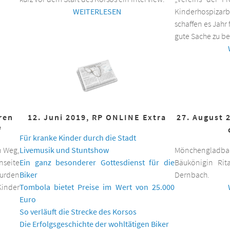
WEITERLESEN
Kinderhospizar
schaffen es Jahr 
gute Sache zu be
hren
12. Juni 2019, RP ONLINE Extra
27. August 
f
Für kranke Kinder durch die Stadt
n Weg,
Livemusik und Stuntshow
Mönchengladbac
nseite
Ein ganz besonderer Gottesdienst für die
Bäukönigin Rit
wurden
Biker
Dernbach.
inder
Tombola bietet Preise im Wert von 25.000
Euro
So verläuft die Strecke des Korsos
Die Erfolgsgeschichte der wohltätigen Biker