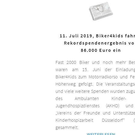
11. Juli 2019, Biker4kids fah
Rekordspendenergebnis v
86.000 Euro ein
Fast 2000 Biker und noch mehr Bes
waren am 15. Juni der Einladun
Biker4Kids zum Motorradkorso und F
Höherweg gefolgt. Die Veranstaltungs
und viele weitere Spenden wurden zug
des Ambulanten Kinder-
Jugendhospizdienstes (AKHD) un
„Vereins der Freunde und Unterstütz
Kinderhospizarbeit Düsseldorf“ (
gesammelt.
WEITERLESEN