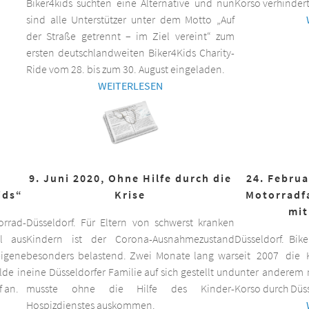
Biker4kids suchten eine Alternative und nun
Korso verhindert
sind alle Unterstützer unter dem Motto „Auf
der Straße getrennt – im Ziel vereint“ zum
ersten deutschlandweiten Biker4Kids Charity-
Ride vom 28. bis zum 30. August eingeladen.
WEITERLESEN
9. Juni 2020, Ohne Hilfe durch die
24. Februa
ids“
Krise
Motorradf
mit
orrad-
Düsseldorf. Für Eltern von schwerst kranken
ll aus
Kindern ist der Corona-Ausnahmezustand
Düsseldorf. Bik
eigene
besonders belastend. Zwei Monate lang war
seit 2007 die K
lde in
eine Düsseldorfer Familie auf sich gestellt und
unter anderem m
f an.
musste ohne die Hilfe des Kinder-
Korso durch Düss
Hospizdienstes auskommen.