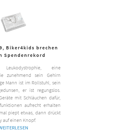
19, Biker4kids brechen
n Spendenrekord
Leukodystrophie, eine
 die zunehmend sein Gehirn
nge Mann ist im Rollstuhl, sein
gedunsen, er ist regungslos.
Geräte mit Schläuchen dafür,
lfunktionen aufrecht erhalten
al piept etwas, dann drückt
y auf einen Knopf.
WEITERLESEN