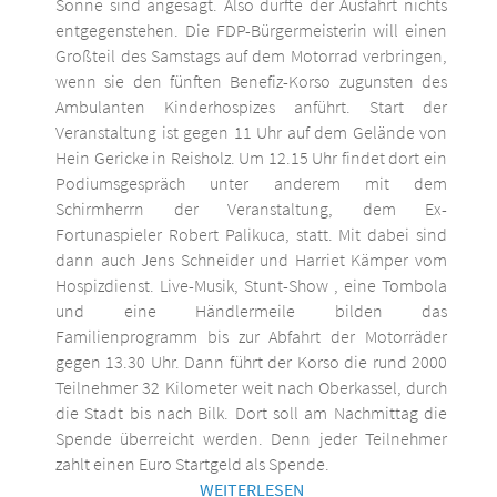
Sonne sind angesagt. Also dürfte der Ausfahrt nichts
entgegenstehen. Die FDP-Bürgermeisterin will einen
Großteil des Samstags auf dem Motorrad verbringen,
wenn sie den fünften Benefiz-Korso zugunsten des
Ambulanten Kinderhospizes anführt. Start der
Veranstaltung ist gegen 11 Uhr auf dem Gelände von
Hein Gericke in Reisholz. Um 12.15 Uhr findet dort ein
Podiumsgespräch unter anderem mit dem
Schirmherrn der Veranstaltung, dem Ex-
Fortunaspieler Robert Palikuca, statt. Mit dabei sind
dann auch Jens Schneider und Harriet Kämper vom
Hospizdienst. Live-Musik, Stunt-Show , eine Tombola
und eine Händlermeile bilden das
Familienprogramm bis zur Abfahrt der Motorräder
gegen 13.30 Uhr. Dann führt der Korso die rund 2000
Teilnehmer 32 Kilometer weit nach Oberkassel, durch
die Stadt bis nach Bilk. Dort soll am Nachmittag die
Spende überreicht werden. Denn jeder Teilnehmer
zahlt einen Euro Startgeld als Spende.
WEITERLESEN