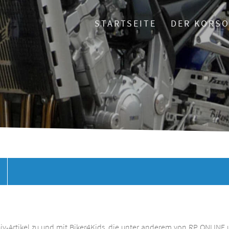
STARTSEITE
DER KORS
chiv-Artikel zu und mit Biker4Kids, die unter anderem von RP ONLINE 