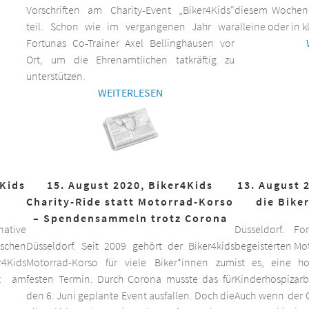
Vorschriften am Charity-Event „Biker4Kids“
diesem Wochen
teil. Schon wie im vergangenen Jahr war
alleine oder in 
Fortunas Co-Trainer Axel Bellinghausen vor
Ort, um die Ehrenamtlichen tatkräftig zu
unterstützen.
WEITERLESEN
4Kids
15. August 2020, Biker4Kids
13. August 
Charity-Ride statt Motorrad-Korso
die Bike
– Spendensammeln trotz Corona
ative
Düsseldorf. F
schen
Düsseldorf. Seit 2009 gehört der Biker4kids
begeisterten Mo
r4Kids
Motorrad-Korso für viele Biker*innen zum
ist es, eine 
it am
festen Termin. Durch Corona musste das für
Kinderhospizarbe
den 6. Juni geplante Event ausfallen. Doch die
Auch wenn der C