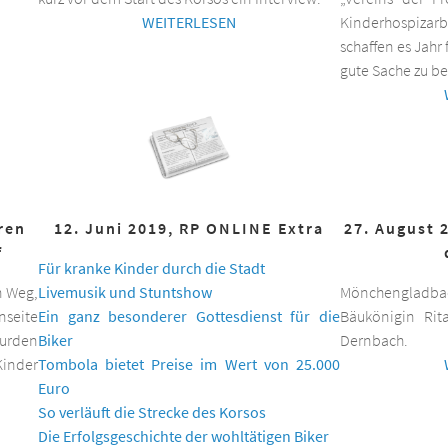
WEITERLESEN
Kinderhospizar
schaffen es Jahr 
gute Sache zu be
hren
12. Juni 2019, RP ONLINE Extra
27. August 
f
Für kranke Kinder durch die Stadt
n Weg,
Livemusik und Stuntshow
Mönchengladbac
nseite
Ein ganz besonderer Gottesdienst für die
Bäukönigin Rit
wurden
Biker
Dernbach.
inder
Tombola bietet Preise im Wert von 25.000
Euro
So verläuft die Strecke des Korsos
Die Erfolgsgeschichte der wohltätigen Biker