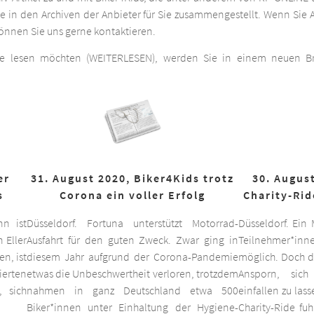
he in den Archiven der Anbieter für Sie zusammengestellt. Wenn Sie A
 können Sie uns gerne kontaktieren.
ge lesen möchten (WEITERLESEN), werden Sie in einem neuen Bro
er
31. August 2020, Biker4Kids trotz
30. August
s
Corona ein voller Erfolg
Charity-Rid
nn ist
Düsseldorf. Fortuna unterstützt Motorrad-
Düsseldorf. Ein
 Eller
Ausfahrt für den guten Zweck. Zwar ging in
Teilnehmer*inne
n, ist
diesem Jahr aufgrund der Corona-Pandemie
möglich. Doch d
ierten
etwas die Unbeschwertheit verloren, trotzdem
Ansporn, sich
 sich
nahmen in ganz Deutschland etwa 500
einfallen zu las
Biker*innen unter Einhaltung der Hygiene-
Charity-Ride fu