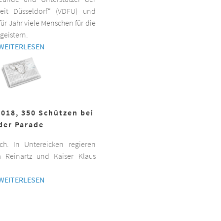
beit Düsseldorf“ (VDFU) und
für Jahr viele Menschen für die
geistern.
WEITERLESEN
2018, 350 Schützen bei
der Parade
h. In Untereicken regieren
a Reinartz und Kaiser Klaus
WEITERLESEN