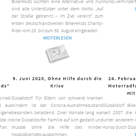
Biker4kids suchten eine Alternative und nun
Korso verhindert
sind alle Unterstützer unter dem Motto „Auf
der Straße getrennt – im Ziel vereint“ zum
ersten deutschlandweiten Biker4Kids Charity-
Ride vom 28. bis zum 30. August eingeladen.
WEITERLESEN
9. Juni 2020, Ohne Hilfe durch die
24. Februa
ids“
Krise
Motorradf
mit
orrad-
Düsseldorf. Für Eltern von schwerst kranken
ll aus
Kindern ist der Corona-Ausnahmezustand
Düsseldorf. Bik
eigene
besonders belastend. Zwei Monate lang war
seit 2007 die K
lde in
eine Düsseldorfer Familie auf sich gestellt und
unter anderem m
f an.
musste ohne die Hilfe des Kinder-
Korso durch Düss
Hospizdienstes auskommen.