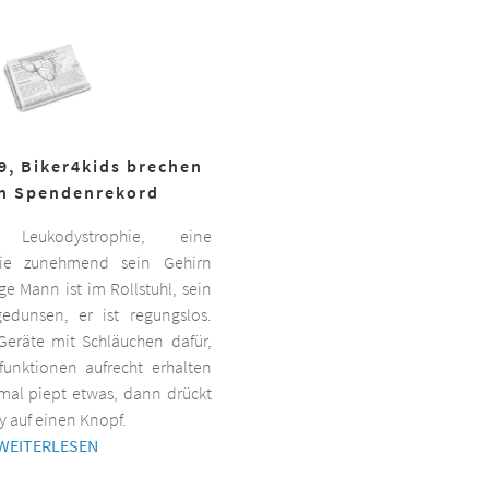
19, Biker4kids brechen
n Spendenrekord
Leukodystrophie, eine
 die zunehmend sein Gehirn
nge Mann ist im Rollstuhl, sein
gedunsen, er ist regungslos.
Geräte mit Schläuchen dafür,
lfunktionen aufrecht erhalten
al piept etwas, dann drückt
y auf einen Knopf.
WEITERLESEN