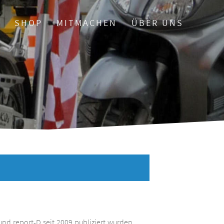
O
SHOP
MITMACHEN
ÜBER UNS
und report-D seit 2009 publiziert wurden.