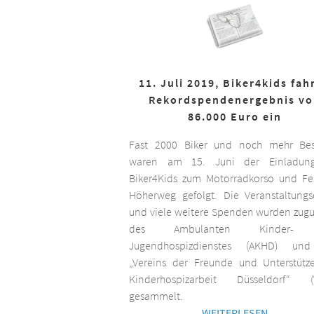
11. Juli 2019, Biker4kids fah
Rekordspendenergebnis v
86.000 Euro ein
Fast 2000 Biker und noch mehr Bes
waren am 15. Juni der Einladun
Biker4Kids zum Motorradkorso und F
Höherweg gefolgt. Die Veranstaltungs
und viele weitere Spenden wurden zug
des Ambulanten Kinder-
Jugendhospizdienstes (AKHD) un
„Vereins der Freunde und Unterstütz
Kinderhospizarbeit Düsseldorf“ (
gesammelt.
WEITERLESEN