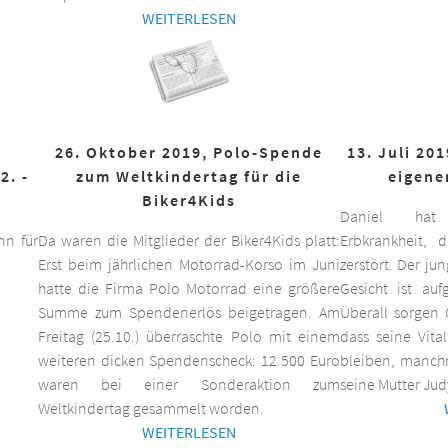
WEITERLESEN
26. Oktober 2019, Polo-Spende
13. Juli 20
2. -
zum Weltkindertag für die
eigene
Biker4Kids
Daniel hat 
n für
Da waren die Mitglieder der Biker4Kids platt:
Erbkrankheit,
Erst beim jährlichen Motorrad-Korso im Juni
zerstört. Der ju
hatte die Firma Polo Motorrad eine größere
Gesicht ist auf
Summe zum Spendenerlös beigetragen. Am
Überall sorgen 
Freitag (25.10.) überraschte Polo mit einem
dass seine Vita
weiteren dicken Spendenscheck: 12.500 Euro
bleiben, manchm
waren bei einer Sonderaktion zum
seine Mutter Jud
Weltkindertag gesammelt worden.
WEITERLESEN