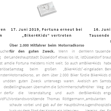
ren
17. Juni 2019, Fortuna erneut bei
16. Juni
on
„Biker4Kids“ vertreten
Tausende 
Über 2.000 Mitfahrer beim Motorradkorso
ucher
für den guten Zweck.
Wenn in der
Wenn tausende
g der
Landeshauptstadt Düsseldorf etwas los ist, ist
Düsseldorf braus
est am
die Fortuna meistens nicht weit. So auch am
Biker4kids ha
erlöse
Samstag beim großen „Biker4Kids“-
eingeladen. Bere
unsten
Motorradkorso, an dem über 2.000 Biker für
die Biker4kids 
 und
den guten Zweck unterwegs waren. Axel
sich am Samsta
d des
Bellinghausen übernahm die Schirmherrschaft
Höher Weg zum
er der
für die Veranstaltung und auch der
Biker4kids eng
VdFU)
Vorstandsvorsitzende Thomas Röttgermann
„ambulan
schaute vorbei und gab auf der Hauptbühne
Jugendhospiz
kurz vor dem Start des Korsos ein Interview.
„Vereins der F