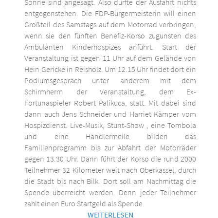
Sonne sind angesagt. Also dürfte der Ausfahrt nichts
entgegenstehen. Die FDP-Bürgermeisterin will einen
Großteil des Samstags auf dem Motorrad verbringen,
wenn sie den fünften Benefiz-Korso zugunsten des
Ambulanten Kinderhospizes anführt. Start der
Veranstaltung ist gegen 11 Uhr auf dem Gelände von
Hein Gericke in Reisholz. Um 12.15 Uhr findet dort ein
Podiumsgespräch unter anderem mit dem
Schirmherrn der Veranstaltung, dem Ex-
Fortunaspieler Robert Palikuca, statt. Mit dabei sind
dann auch Jens Schneider und Harriet Kämper vom
Hospizdienst. Live-Musik, Stunt-Show , eine Tombola
und eine Händlermeile bilden das
Familienprogramm bis zur Abfahrt der Motorräder
gegen 13.30 Uhr. Dann führt der Korso die rund 2000
Teilnehmer 32 Kilometer weit nach Oberkassel, durch
die Stadt bis nach Bilk. Dort soll am Nachmittag die
Spende überreicht werden. Denn jeder Teilnehmer
zahlt einen Euro Startgeld als Spende.
WEITERLESEN