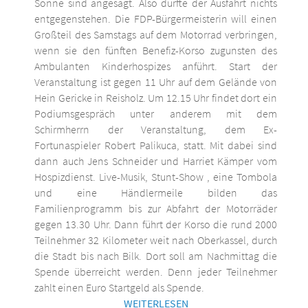
Sonne sind angesagt. Also dürfte der Ausfahrt nichts
entgegenstehen. Die FDP-Bürgermeisterin will einen
Großteil des Samstags auf dem Motorrad verbringen,
wenn sie den fünften Benefiz-Korso zugunsten des
Ambulanten Kinderhospizes anführt. Start der
Veranstaltung ist gegen 11 Uhr auf dem Gelände von
Hein Gericke in Reisholz. Um 12.15 Uhr findet dort ein
Podiumsgespräch unter anderem mit dem
Schirmherrn der Veranstaltung, dem Ex-
Fortunaspieler Robert Palikuca, statt. Mit dabei sind
dann auch Jens Schneider und Harriet Kämper vom
Hospizdienst. Live-Musik, Stunt-Show , eine Tombola
und eine Händlermeile bilden das
Familienprogramm bis zur Abfahrt der Motorräder
gegen 13.30 Uhr. Dann führt der Korso die rund 2000
Teilnehmer 32 Kilometer weit nach Oberkassel, durch
die Stadt bis nach Bilk. Dort soll am Nachmittag die
Spende überreicht werden. Denn jeder Teilnehmer
zahlt einen Euro Startgeld als Spende.
WEITERLESEN