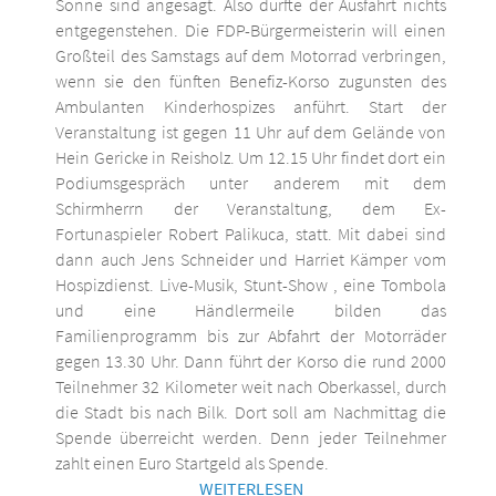
Sonne sind angesagt. Also dürfte der Ausfahrt nichts
entgegenstehen. Die FDP-Bürgermeisterin will einen
Großteil des Samstags auf dem Motorrad verbringen,
wenn sie den fünften Benefiz-Korso zugunsten des
Ambulanten Kinderhospizes anführt. Start der
Veranstaltung ist gegen 11 Uhr auf dem Gelände von
Hein Gericke in Reisholz. Um 12.15 Uhr findet dort ein
Podiumsgespräch unter anderem mit dem
Schirmherrn der Veranstaltung, dem Ex-
Fortunaspieler Robert Palikuca, statt. Mit dabei sind
dann auch Jens Schneider und Harriet Kämper vom
Hospizdienst. Live-Musik, Stunt-Show , eine Tombola
und eine Händlermeile bilden das
Familienprogramm bis zur Abfahrt der Motorräder
gegen 13.30 Uhr. Dann führt der Korso die rund 2000
Teilnehmer 32 Kilometer weit nach Oberkassel, durch
die Stadt bis nach Bilk. Dort soll am Nachmittag die
Spende überreicht werden. Denn jeder Teilnehmer
zahlt einen Euro Startgeld als Spende.
WEITERLESEN