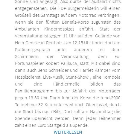
Sonne sind angesagt. Also dürfte der Ausfahrt nichts
entgegenstehen. Die FDP-Bürgermeisterin will einen
Großteil des Samstags auf dem Motorrad verbringen,
wenn sie den fünften Benefiz-Korso zugunsten des
Ambulanten Kinderhospizes anführt. Start der
Veranstaltung ist gegen 11 Uhr auf dem Gelände von
Hein Gericke in Reisholz. Um 12.15 Uhr findet dort ein
Podiumsgespräch unter anderem mit dem
Schirmherrn der Veranstaltung, dem Ex-
Fortunaspieler Robert Palikuca, statt. Mit dabei sind
dann auch Jens Schneider und Harriet Kämper vom
Hospizdienst. Live-Musik, Stunt-Show , eine Tombola
und eine Händlermeile bilden das
Familienprogramm bis zur Abfahrt der Motorräder
gegen 13.30 Uhr. Dann führt der Korso die rund 2000
Teilnehmer 32 Kilometer weit nach Oberkassel, durch
die Stadt bis nach Bilk. Dort soll am Nachmittag die
Spende überreicht werden. Denn jeder Teilnehmer
zahlt einen Euro Startgeld als Spende.
WEITERLESEN