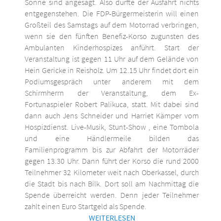
Sonne sind angesagt. Also dürfte der Ausfahrt nichts
entgegenstehen. Die FDP-Bürgermeisterin will einen
Großteil des Samstags auf dem Motorrad verbringen,
wenn sie den fünften Benefiz-Korso zugunsten des
Ambulanten Kinderhospizes anführt. Start der
Veranstaltung ist gegen 11 Uhr auf dem Gelände von
Hein Gericke in Reisholz. Um 12.15 Uhr findet dort ein
Podiumsgespräch unter anderem mit dem
Schirmherrn der Veranstaltung, dem Ex-
Fortunaspieler Robert Palikuca, statt. Mit dabei sind
dann auch Jens Schneider und Harriet Kämper vom
Hospizdienst. Live-Musik, Stunt-Show , eine Tombola
und eine Händlermeile bilden das
Familienprogramm bis zur Abfahrt der Motorräder
gegen 13.30 Uhr. Dann führt der Korso die rund 2000
Teilnehmer 32 Kilometer weit nach Oberkassel, durch
die Stadt bis nach Bilk. Dort soll am Nachmittag die
Spende überreicht werden. Denn jeder Teilnehmer
zahlt einen Euro Startgeld als Spende.
WEITERLESEN