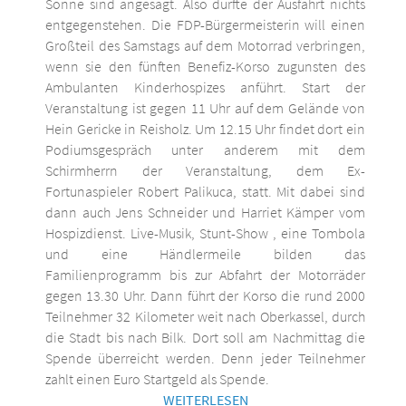
Sonne sind angesagt. Also dürfte der Ausfahrt nichts
entgegenstehen. Die FDP-Bürgermeisterin will einen
Großteil des Samstags auf dem Motorrad verbringen,
wenn sie den fünften Benefiz-Korso zugunsten des
Ambulanten Kinderhospizes anführt. Start der
Veranstaltung ist gegen 11 Uhr auf dem Gelände von
Hein Gericke in Reisholz. Um 12.15 Uhr findet dort ein
Podiumsgespräch unter anderem mit dem
Schirmherrn der Veranstaltung, dem Ex-
Fortunaspieler Robert Palikuca, statt. Mit dabei sind
dann auch Jens Schneider und Harriet Kämper vom
Hospizdienst. Live-Musik, Stunt-Show , eine Tombola
und eine Händlermeile bilden das
Familienprogramm bis zur Abfahrt der Motorräder
gegen 13.30 Uhr. Dann führt der Korso die rund 2000
Teilnehmer 32 Kilometer weit nach Oberkassel, durch
die Stadt bis nach Bilk. Dort soll am Nachmittag die
Spende überreicht werden. Denn jeder Teilnehmer
zahlt einen Euro Startgeld als Spende.
WEITERLESEN