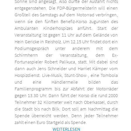
Sonne sind angesagt. Also dürfte der Ausfahrt nichts
entgegenstehen. Die FDP-Bürgermeisterin will einen
Großteil des Samstags auf dem Motorrad verbringen,
wenn sie den fünften Benefiz-Korso zugunsten des
Ambulanten Kinderhospizes anführt. Start der
Veranstaltung ist gegen 11 Uhr auf dem Gelände von
Hein Gericke in Reisholz. Um 12.15 Uhr findet dort ein
Podiumsgespräch unter anderem mit dem
Schirmherrn der Veranstaltung, dem Ex-
Fortunaspieler Robert Palikuca, statt. Mit dabei sind
dann auch Jens Schneider und Harriet Kämper vom
Hospizdienst. Live-Musik, Stunt-Show , eine Tombola
und eine Händlermeile bilden das
Familienprogramm bis zur Abfahrt der Motorräder
gegen 13.30 Uhr. Dann führt der Korso die rund 2000
Teilnehmer 32 Kilometer weit nach Oberkassel, durch
die Stadt bis nach Bilk. Dort soll am Nachmittag die
Spende überreicht werden. Denn jeder Teilnehmer
zahlt einen Euro Startgeld als Spende.
WEITERLESEN