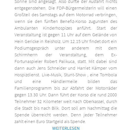
Sonne sind angesagt. Also dürfte der Ausfahrt nichts
entgegenstehen. Die FDP-Bürgermeisterin will einen
Großteil des Samstags auf dem Motorrad verbringen,
wenn sie den fünften Benefiz-Korso zugunsten des
Ambulanten Kinderhospizes anführt. Start der
Veranstaltung ist gegen 11 Uhr auf dem Gelände von
Hein Gericke in Reisholz. Um 12.15 Uhr findet dort ein
Podiumsgespräch unter anderem mit dem
Schirmherrn der Veranstaltung, dem Ex-
Fortunaspieler Robert Palikuca, statt. Mit dabei sind
dann auch Jens Schneider und Harriet Kämper vom
Hospizdienst. Live-Musik, Stunt-Show , eine Tombola
und eine Händlermeile bilden das
Familienprogramm bis zur Abfahrt der Motorräder
gegen 13.30 Uhr. Dann führt der Korso die rund 2000
Teilnehmer 32 Kilometer weit nach Oberkassel, durch
die Stadt bis nach Bilk. Dort soll am Nachmittag die
Spende überreicht werden. Denn jeder Teilnehmer
zahlt einen Euro Startgeld als Spende.
WEITERLESEN