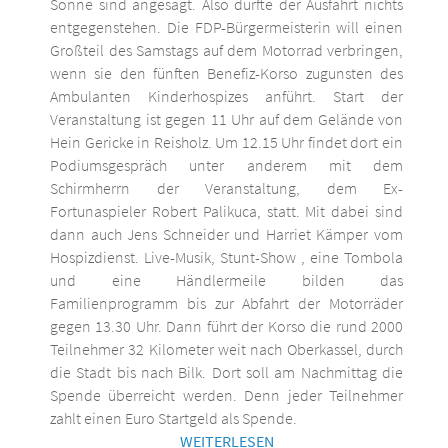
Sonne sind angesagt. Also dürfte der Ausfahrt nichts
entgegenstehen. Die FDP-Bürgermeisterin will einen
Großteil des Samstags auf dem Motorrad verbringen,
wenn sie den fünften Benefiz-Korso zugunsten des
Ambulanten Kinderhospizes anführt. Start der
Veranstaltung ist gegen 11 Uhr auf dem Gelände von
Hein Gericke in Reisholz. Um 12.15 Uhr findet dort ein
Podiumsgespräch unter anderem mit dem
Schirmherrn der Veranstaltung, dem Ex-
Fortunaspieler Robert Palikuca, statt. Mit dabei sind
dann auch Jens Schneider und Harriet Kämper vom
Hospizdienst. Live-Musik, Stunt-Show , eine Tombola
und eine Händlermeile bilden das
Familienprogramm bis zur Abfahrt der Motorräder
gegen 13.30 Uhr. Dann führt der Korso die rund 2000
Teilnehmer 32 Kilometer weit nach Oberkassel, durch
die Stadt bis nach Bilk. Dort soll am Nachmittag die
Spende überreicht werden. Denn jeder Teilnehmer
zahlt einen Euro Startgeld als Spende.
WEITERLESEN