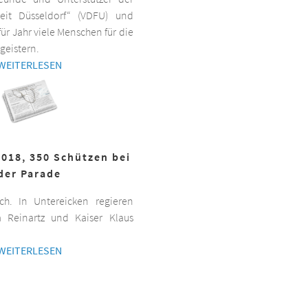
beit Düsseldorf“ (VDFU) und
für Jahr viele Menschen für die
geistern.
WEITERLESEN
2018, 350 Schützen bei
der Parade
h. In Untereicken regieren
a Reinartz und Kaiser Klaus
WEITERLESEN