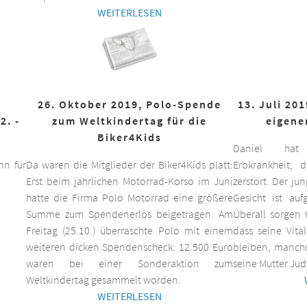
WEITERLESEN
26. Oktober 2019, Polo-Spende
13. Juli 20
2. -
zum Weltkindertag für die
eigene
Biker4Kids
Daniel hat 
n für
Da waren die Mitglieder der Biker4Kids platt:
Erbkrankheit,
Erst beim jährlichen Motorrad-Korso im Juni
zerstört. Der ju
hatte die Firma Polo Motorrad eine größere
Gesicht ist auf
Summe zum Spendenerlös beigetragen. Am
Überall sorgen 
Freitag (25.10.) überraschte Polo mit einem
dass seine Vita
weiteren dicken Spendenscheck: 12.500 Euro
bleiben, manchm
waren bei einer Sonderaktion zum
seine Mutter Jud
Weltkindertag gesammelt worden.
WEITERLESEN