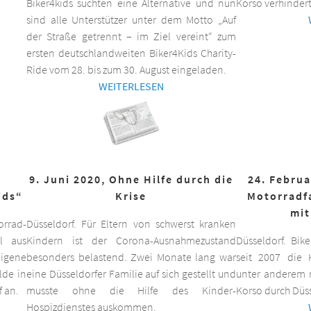
Biker4kids suchten eine Alternative und nun
Korso verhindert
sind alle Unterstützer unter dem Motto „Auf
der Straße getrennt – im Ziel vereint“ zum
ersten deutschlandweiten Biker4Kids Charity-
Ride vom 28. bis zum 30. August eingeladen.
WEITERLESEN
9. Juni 2020, Ohne Hilfe durch die
24. Februa
ids“
Krise
Motorradf
mit
orrad-
Düsseldorf. Für Eltern von schwerst kranken
ll aus
Kindern ist der Corona-Ausnahmezustand
Düsseldorf. Bik
eigene
besonders belastend. Zwei Monate lang war
seit 2007 die K
lde in
eine Düsseldorfer Familie auf sich gestellt und
unter anderem m
f an.
musste ohne die Hilfe des Kinder-
Korso durch Düss
Hospizdienstes auskommen.