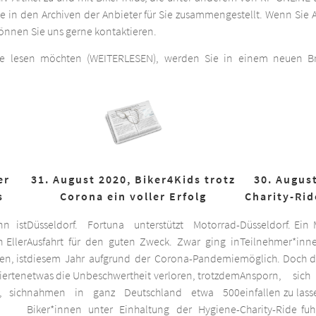
he in den Archiven der Anbieter für Sie zusammengestellt. Wenn Sie A
 können Sie uns gerne kontaktieren.
ge lesen möchten (WEITERLESEN), werden Sie in einem neuen Bro
er
31. August 2020, Biker4Kids trotz
30. August
s
Corona ein voller Erfolg
Charity-Rid
nn ist
Düsseldorf. Fortuna unterstützt Motorrad-
Düsseldorf. Ein
 Eller
Ausfahrt für den guten Zweck. Zwar ging in
Teilnehmer*inne
n, ist
diesem Jahr aufgrund der Corona-Pandemie
möglich. Doch d
ierten
etwas die Unbeschwertheit verloren, trotzdem
Ansporn, sich
 sich
nahmen in ganz Deutschland etwa 500
einfallen zu las
Biker*innen unter Einhaltung der Hygiene-
Charity-Ride fu