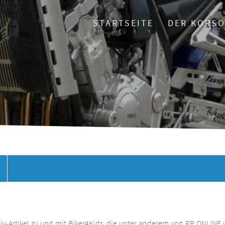
STARTSEITE
DER KORS
chiv-Artikel zu und mit Biker4Kids, die unter anderem von RP ONLINE 