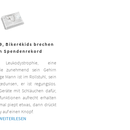
19, Biker4kids brechen
n Spendenrekord
Leukodystrophie, eine
 die zunehmend sein Gehirn
nge Mann ist im Rollstuhl, sein
gedunsen, er ist regungslos.
Geräte mit Schläuchen dafür,
lfunktionen aufrecht erhalten
al piept etwas, dann drückt
y auf einen Knopf.
WEITERLESEN