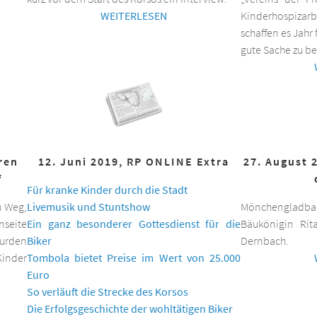
WEITERLESEN
Kinderhospizar
schaffen es Jahr 
gute Sache zu be
hren
12. Juni 2019, RP ONLINE Extra
27. August 
f
Für kranke Kinder durch die Stadt
n Weg,
Livemusik und Stuntshow
Mönchengladbac
nseite
Ein ganz besonderer Gottesdienst für die
Bäukönigin Rit
wurden
Biker
Dernbach.
inder
Tombola bietet Preise im Wert von 25.000
Euro
So verläuft die Strecke des Korsos
Die Erfolgsgeschichte der wohltätigen Biker