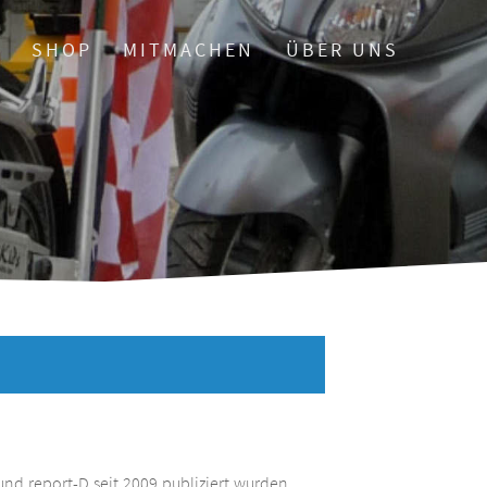
O
SHOP
MITMACHEN
ÜBER UNS
und report-D seit 2009 publiziert wurden.