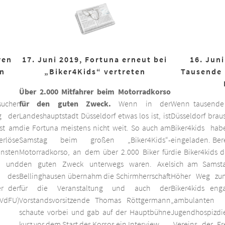
ren
17. Juni 2019, Fortuna erneut bei
16. Juni
on
„Biker4Kids“ vertreten
Tausende 
Über 2.000 Mitfahrer beim Motorradkorso
ucher
für den guten Zweck.
Wenn in der
Wenn tausende
g der
Landeshauptstadt Düsseldorf etwas los ist, ist
Düsseldorf braus
est am
die Fortuna meistens nicht weit. So auch am
Biker4kids ha
erlöse
Samstag beim großen „Biker4Kids“-
eingeladen. Bere
unsten
Motorradkorso, an dem über 2.000 Biker für
die Biker4kids 
 und
den guten Zweck unterwegs waren. Axel
sich am Samsta
d des
Bellinghausen übernahm die Schirmherrschaft
Höher Weg zum
er der
für die Veranstaltung und auch der
Biker4kids eng
VdFU)
Vorstandsvorsitzende Thomas Röttgermann
„ambulan
schaute vorbei und gab auf der Hauptbühne
Jugendhospiz
kurz vor dem Start des Korsos ein Interview.
„Vereins der F