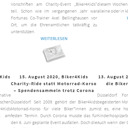
Vorschriften am Charity-Event „Biker4Kids“
diesem Wochen
teil. Schon wie im vergangenen Jahr war
alleine oder in 
Fortunas Co-Trainer Axel Bellinghausen vor
Ort, um die Ehrenamtlichen tatkräftig zu
unterstützen.
WEITERLESEN
4Kids
15. August 2020, Biker4Kids
13. August 
Charity-Ride statt Motorrad-Korso
die Bike
– Spendensammeln trotz Corona
ative
Düsseldorf. F
schen
Düsseldorf. Seit 2009 gehört der Biker4kids
begeisterten Mo
r4Kids
Motorrad-Korso für viele Biker*innen zum
ist es, eine 
it am
festen Termin. Durch Corona musste das für
Kinderhospizarbe
den 6. Juni geplante Event ausfallen. Doch die
Auch wenn der C