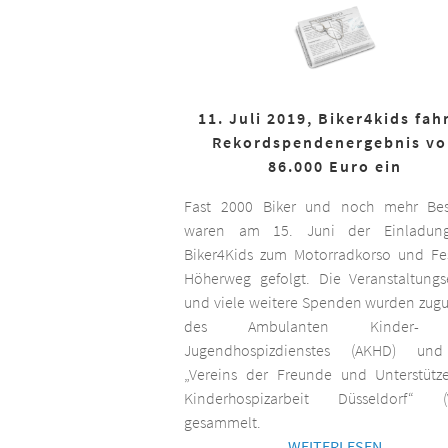
11. Juli 2019, Biker4kids fah
Rekordspendenergebnis v
86.000 Euro ein
Fast 2000 Biker und noch mehr Bes
waren am 15. Juni der Einladun
Biker4Kids zum Motorradkorso und F
Höherweg gefolgt. Die Veranstaltungs
und viele weitere Spenden wurden zug
des Ambulanten Kinder-
Jugendhospizdienstes (AKHD) un
„Vereins der Freunde und Unterstütz
Kinderhospizarbeit Düsseldorf“ (
gesammelt.
WEITERLESEN