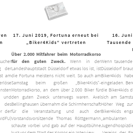
ren
17. Juni 2019, Fortuna erneut bei
16. Juni
on
„Biker4Kids“ vertreten
Tausende 
Über 2.000 Mitfahrer beim Motorradkorso
ucher
für den guten Zweck.
Wenn in der
Wenn tausende
g der
Landeshauptstadt Düsseldorf etwas los ist, ist
Düsseldorf braus
est am
die Fortuna meistens nicht weit. So auch am
Biker4kids ha
erlöse
Samstag beim großen „Biker4Kids“-
eingeladen. Bere
unsten
Motorradkorso, an dem über 2.000 Biker für
die Biker4kids 
 und
den guten Zweck unterwegs waren. Axel
sich am Samsta
d des
Bellinghausen übernahm die Schirmherrschaft
Höher Weg zum
er der
für die Veranstaltung und auch der
Biker4kids eng
VdFU)
Vorstandsvorsitzende Thomas Röttgermann
„ambulan
schaute vorbei und gab auf der Hauptbühne
Jugendhospiz
kurz vor dem Start des Korsos ein Interview.
„Vereins der F