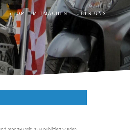
O
SHOP
MITMACHEN
ÜBER UNS
und report-D seit 2009 publiziert wurden.