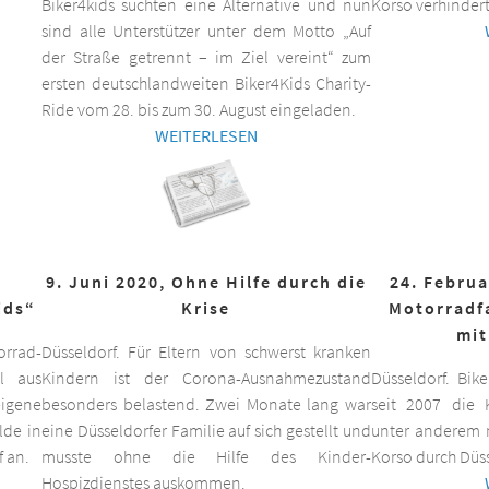
Biker4kids suchten eine Alternative und nun
Korso verhindert
sind alle Unterstützer unter dem Motto „Auf
der Straße getrennt – im Ziel vereint“ zum
ersten deutschlandweiten Biker4Kids Charity-
Ride vom 28. bis zum 30. August eingeladen.
WEITERLESEN
9. Juni 2020, Ohne Hilfe durch die
24. Februa
ids“
Krise
Motorradf
mit
orrad-
Düsseldorf. Für Eltern von schwerst kranken
ll aus
Kindern ist der Corona-Ausnahmezustand
Düsseldorf. Bik
eigene
besonders belastend. Zwei Monate lang war
seit 2007 die K
lde in
eine Düsseldorfer Familie auf sich gestellt und
unter anderem m
f an.
musste ohne die Hilfe des Kinder-
Korso durch Düss
Hospizdienstes auskommen.