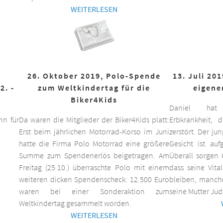
WEITERLESEN
26. Oktober 2019, Polo-Spende
13. Juli 20
2. -
zum Weltkindertag für die
eigene
Biker4Kids
Daniel hat 
n für
Da waren die Mitglieder der Biker4Kids platt:
Erbkrankheit,
Erst beim jährlichen Motorrad-Korso im Juni
zerstört. Der ju
hatte die Firma Polo Motorrad eine größere
Gesicht ist auf
Summe zum Spendenerlös beigetragen. Am
Überall sorgen 
Freitag (25.10.) überraschte Polo mit einem
dass seine Vita
weiteren dicken Spendenscheck: 12.500 Euro
bleiben, manchm
waren bei einer Sonderaktion zum
seine Mutter Jud
Weltkindertag gesammelt worden.
WEITERLESEN