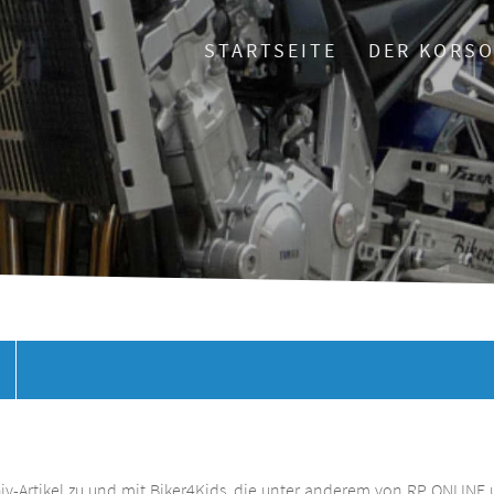
STARTSEITE
DER KORS
chiv-Artikel zu und mit Biker4Kids, die unter anderem von RP ONLINE 