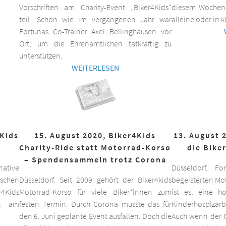
Vorschriften am Charity-Event „Biker4Kids“
diesem Wochen
teil. Schon wie im vergangenen Jahr war
alleine oder in 
Fortunas Co-Trainer Axel Bellinghausen vor
Ort, um die Ehrenamtlichen tatkräftig zu
unterstützen.
WEITERLESEN
4Kids
15. August 2020, Biker4Kids
13. August 
Charity-Ride statt Motorrad-Korso
die Bike
– Spendensammeln trotz Corona
ative
Düsseldorf. F
schen
Düsseldorf. Seit 2009 gehört der Biker4kids
begeisterten Mo
r4Kids
Motorrad-Korso für viele Biker*innen zum
ist es, eine 
it am
festen Termin. Durch Corona musste das für
Kinderhospizarbe
den 6. Juni geplante Event ausfallen. Doch die
Auch wenn der C