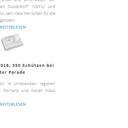
beit Düsseldorf“ (VDFU) und
für Jahr viele Menschen für die
geistern.
WEITERLESEN
2018, 350 Schützen bei
der Parade
h. In Untereicken regieren
a Reinartz und Kaiser Klaus
WEITERLESEN