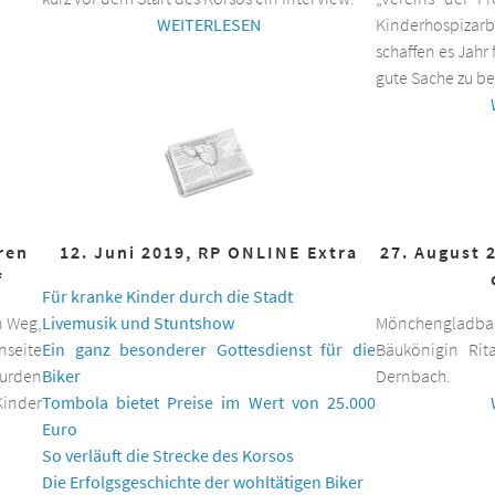
WEITERLESEN
Kinderhospizar
schaffen es Jahr 
gute Sache zu be
hren
12. Juni 2019, RP ONLINE Extra
27. August 
f
Für kranke Kinder durch die Stadt
n Weg,
Livemusik und Stuntshow
Mönchengladbac
nseite
Ein ganz besonderer Gottesdienst für die
Bäukönigin Rit
wurden
Biker
Dernbach.
inder
Tombola bietet Preise im Wert von 25.000
Euro
So verläuft die Strecke des Korsos
Die Erfolgsgeschichte der wohltätigen Biker