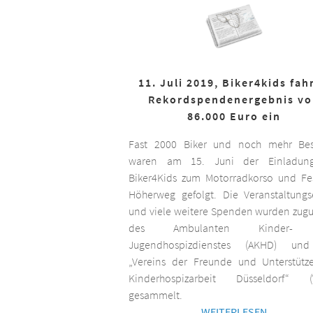
11. Juli 2019, Biker4kids fah
Rekordspendenergebnis v
86.000 Euro ein
Fast 2000 Biker und noch mehr Bes
waren am 15. Juni der Einladun
Biker4Kids zum Motorradkorso und F
Höherweg gefolgt. Die Veranstaltungs
und viele weitere Spenden wurden zug
des Ambulanten Kinder-
Jugendhospizdienstes (AKHD) un
„Vereins der Freunde und Unterstütz
Kinderhospizarbeit Düsseldorf“ (
gesammelt.
WEITERLESEN