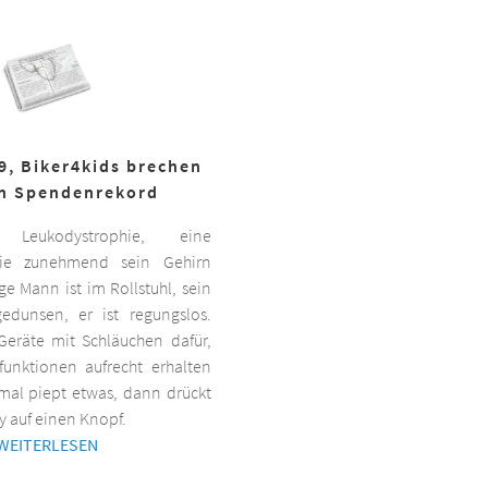
19, Biker4kids brechen
n Spendenrekord
Leukodystrophie, eine
 die zunehmend sein Gehirn
nge Mann ist im Rollstuhl, sein
gedunsen, er ist regungslos.
Geräte mit Schläuchen dafür,
lfunktionen aufrecht erhalten
al piept etwas, dann drückt
y auf einen Knopf.
WEITERLESEN