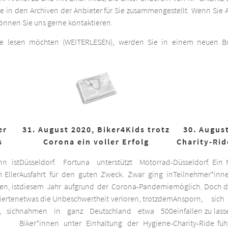
he in den Archiven der Anbieter für Sie zusammengestellt. Wenn Sie A
 können Sie uns gerne kontaktieren.
ge lesen möchten (WEITERLESEN), werden Sie in einem neuen Bro
er
31. August 2020, Biker4Kids trotz
30. August
s
Corona ein voller Erfolg
Charity-Rid
nn ist
Düsseldorf. Fortuna unterstützt Motorrad-
Düsseldorf. Ein
 Eller
Ausfahrt für den guten Zweck. Zwar ging in
Teilnehmer*inne
n, ist
diesem Jahr aufgrund der Corona-Pandemie
möglich. Doch d
ierten
etwas die Unbeschwertheit verloren, trotzdem
Ansporn, sich
 sich
nahmen in ganz Deutschland etwa 500
einfallen zu las
Biker*innen unter Einhaltung der Hygiene-
Charity-Ride fu