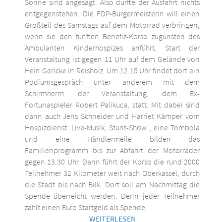
Sonne sind angesagt. Also dürfte der Ausfahrt nichts
entgegenstehen. Die FDP-Bürgermeisterin will einen
Großteil des Samstags auf dem Motorrad verbringen,
wenn sie den fünften Benefiz-Korso zugunsten des
Ambulanten Kinderhospizes anführt. Start der
Veranstaltung ist gegen 11 Uhr auf dem Gelände von
Hein Gericke in Reisholz. Um 12.15 Uhr findet dort ein
Podiumsgespräch unter anderem mit dem
Schirmherrn der Veranstaltung, dem Ex-
Fortunaspieler Robert Palikuca, statt. Mit dabei sind
dann auch Jens Schneider und Harriet Kämper vom
Hospizdienst. Live-Musik, Stunt-Show , eine Tombola
und eine Händlermeile bilden das
Familienprogramm bis zur Abfahrt der Motorräder
gegen 13.30 Uhr. Dann führt der Korso die rund 2000
Teilnehmer 32 Kilometer weit nach Oberkassel, durch
die Stadt bis nach Bilk. Dort soll am Nachmittag die
Spende überreicht werden. Denn jeder Teilnehmer
zahlt einen Euro Startgeld als Spende.
WEITERLESEN