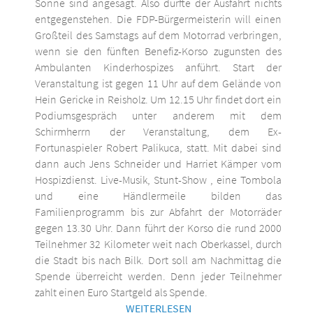
Sonne sind angesagt. Also dürfte der Ausfahrt nichts
entgegenstehen. Die FDP-Bürgermeisterin will einen
Großteil des Samstags auf dem Motorrad verbringen,
wenn sie den fünften Benefiz-Korso zugunsten des
Ambulanten Kinderhospizes anführt. Start der
Veranstaltung ist gegen 11 Uhr auf dem Gelände von
Hein Gericke in Reisholz. Um 12.15 Uhr findet dort ein
Podiumsgespräch unter anderem mit dem
Schirmherrn der Veranstaltung, dem Ex-
Fortunaspieler Robert Palikuca, statt. Mit dabei sind
dann auch Jens Schneider und Harriet Kämper vom
Hospizdienst. Live-Musik, Stunt-Show , eine Tombola
und eine Händlermeile bilden das
Familienprogramm bis zur Abfahrt der Motorräder
gegen 13.30 Uhr. Dann führt der Korso die rund 2000
Teilnehmer 32 Kilometer weit nach Oberkassel, durch
die Stadt bis nach Bilk. Dort soll am Nachmittag die
Spende überreicht werden. Denn jeder Teilnehmer
zahlt einen Euro Startgeld als Spende.
WEITERLESEN