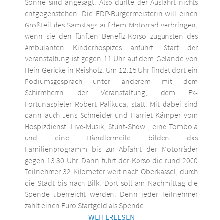
Sonne sind angesagt. Also dürfte der Ausfahrt nichts
entgegenstehen. Die FDP-Bürgermeisterin will einen
Großteil des Samstags auf dem Motorrad verbringen,
wenn sie den fünften Benefiz-Korso zugunsten des
Ambulanten Kinderhospizes anführt. Start der
Veranstaltung ist gegen 11 Uhr auf dem Gelände von
Hein Gericke in Reisholz. Um 12.15 Uhr findet dort ein
Podiumsgespräch unter anderem mit dem
Schirmherrn der Veranstaltung, dem Ex-
Fortunaspieler Robert Palikuca, statt. Mit dabei sind
dann auch Jens Schneider und Harriet Kämper vom
Hospizdienst. Live-Musik, Stunt-Show , eine Tombola
und eine Händlermeile bilden das
Familienprogramm bis zur Abfahrt der Motorräder
gegen 13.30 Uhr. Dann führt der Korso die rund 2000
Teilnehmer 32 Kilometer weit nach Oberkassel, durch
die Stadt bis nach Bilk. Dort soll am Nachmittag die
Spende überreicht werden. Denn jeder Teilnehmer
zahlt einen Euro Startgeld als Spende.
WEITERLESEN