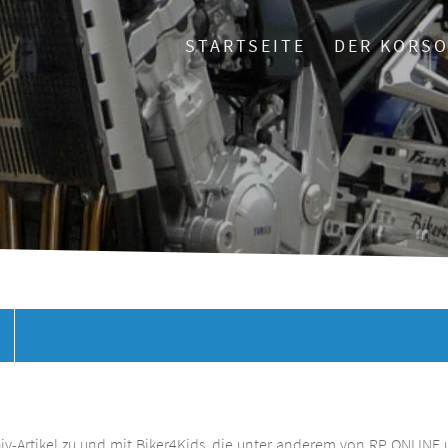
STARTSEITE
DER KORS
chiv-Artikel zu und mit Biker4Kids, die unter anderem von RP ONLINE 