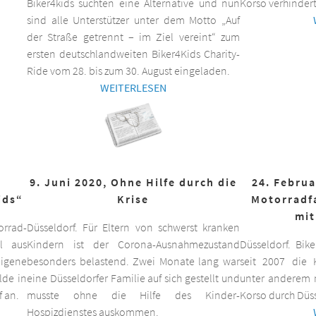
Biker4kids suchten eine Alternative und nun
Korso verhindert
sind alle Unterstützer unter dem Motto „Auf
der Straße getrennt – im Ziel vereint“ zum
ersten deutschlandweiten Biker4Kids Charity-
Ride vom 28. bis zum 30. August eingeladen.
WEITERLESEN
9. Juni 2020, Ohne Hilfe durch die
24. Februa
ids“
Krise
Motorradf
mit
orrad-
Düsseldorf. Für Eltern von schwerst kranken
ll aus
Kindern ist der Corona-Ausnahmezustand
Düsseldorf. Bik
eigene
besonders belastend. Zwei Monate lang war
seit 2007 die K
lde in
eine Düsseldorfer Familie auf sich gestellt und
unter anderem m
f an.
musste ohne die Hilfe des Kinder-
Korso durch Düss
Hospizdienstes auskommen.