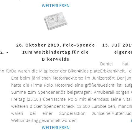
WEITERLESEN
26. Oktober 2019, Polo-Spende
13. Juli 20
2. -
zum Weltkindertag für die
eigene
Biker4Kids
Daniel hat 
n für
Da waren die Mitglieder der Biker4Kids platt:
Erbkrankheit,
Erst beim jährlichen Motorrad-Korso im Juni
zerstört. Der ju
hatte die Firma Polo Motorrad eine größere
Gesicht ist auf
Summe zum Spendenerlös beigetragen. Am
Überall sorgen 
Freitag (25.10.) überraschte Polo mit einem
dass seine Vita
weiteren dicken Spendenscheck: 12.500 Euro
bleiben, manchm
waren bei einer Sonderaktion zum
seine Mutter Jud
Weltkindertag gesammelt worden.
WEITERLESEN