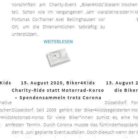
Vorschriften am Charity-Event „Biker4Kids“
diesem Wochen
teil. Schon wie im vergangenen Jahr war
alleine oder in 
Fortunas Co-Trainer Axel Bellinghausen vor
Ort, um die Ehrenamtlichen tatkräftig zu
unterstützen.
WEITERLESEN
4Kids
15. August 2020, Biker4Kids
13. August 
Charity-Ride statt Motorrad-Korso
die Bike
– Spendensammeln trotz Corona
ative
Düsseldorf. F
schen
Düsseldorf. Seit 2009 gehört der Biker4kids
begeisterten Mo
r4Kids
Motorrad-Korso für viele Biker*innen zum
ist es, eine 
it am
festen Termin. Durch Corona musste das für
Kinderhospizarbe
den 6. Juni geplante Event ausfallen. Doch die
Auch wenn der C