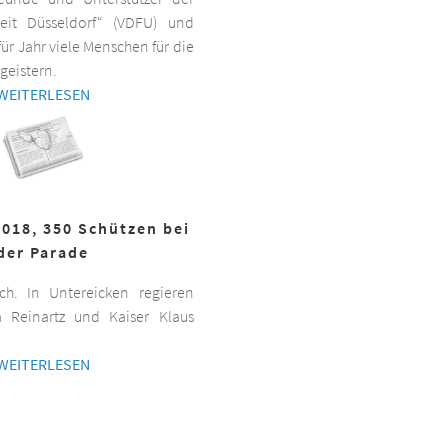
beit Düsseldorf“ (VDFU) und
für Jahr viele Menschen für die
geistern.
WEITERLESEN
2018, 350 Schützen bei
der Parade
h. In Untereicken regieren
a Reinartz und Kaiser Klaus
WEITERLESEN