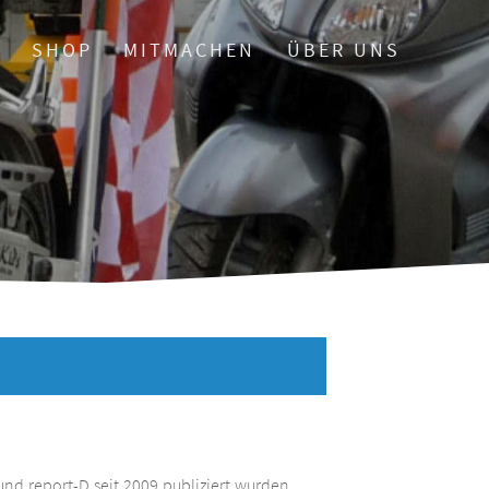
O
SHOP
MITMACHEN
ÜBER UNS
und report-D seit 2009 publiziert wurden.