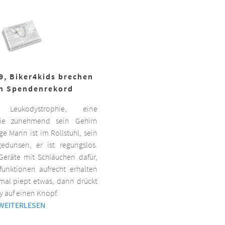
19, Biker4kids brechen
n Spendenrekord
Leukodystrophie, eine
 die zunehmend sein Gehirn
nge Mann ist im Rollstuhl, sein
gedunsen, er ist regungslos.
Geräte mit Schläuchen dafür,
lfunktionen aufrecht erhalten
al piept etwas, dann drückt
y auf einen Knopf.
WEITERLESEN