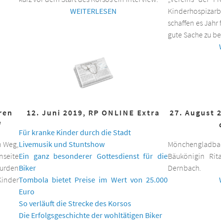
WEITERLESEN
Kinderhospizar
schaffen es Jahr 
gute Sache zu be
hren
12. Juni 2019, RP ONLINE Extra
27. August 
f
Für kranke Kinder durch die Stadt
n Weg,
Livemusik und Stuntshow
Mönchengladbac
nseite
Ein ganz besonderer Gottesdienst für die
Bäukönigin Rit
wurden
Biker
Dernbach.
inder
Tombola bietet Preise im Wert von 25.000
Euro
So verläuft die Strecke des Korsos
Die Erfolgsgeschichte der wohltätigen Biker