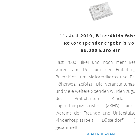
11. Juli 2019, Biker4kids fah
Rekordspendenergebnis v
86.000 Euro ein
Fast 2000 Biker und noch mehr Bes
waren am 15. Juni der Einladun
Biker4Kids zum Motorradkorso und F
Höherweg gefolgt. Die Veranstaltungs
und viele weitere Spenden wurden zug
des Ambulanten Kinder-
Jugendhospizdienstes (AKHD) un
„Vereins der Freunde und Unterstütz
Kinderhospizarbeit Düsseldorf“ (
gesammelt.
WEITERLESEN