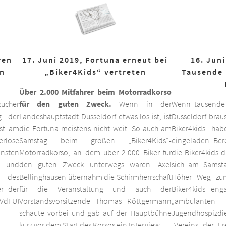
ren
17. Juni 2019, Fortuna erneut bei
16. Juni
on
„Biker4Kids“ vertreten
Tausende 
Über 2.000 Mitfahrer beim Motorradkorso
ucher
für den guten Zweck.
Wenn in der
Wenn tausende
g der
Landeshauptstadt Düsseldorf etwas los ist, ist
Düsseldorf braus
est am
die Fortuna meistens nicht weit. So auch am
Biker4kids ha
erlöse
Samstag beim großen „Biker4Kids“-
eingeladen. Bere
unsten
Motorradkorso, an dem über 2.000 Biker für
die Biker4kids 
 und
den guten Zweck unterwegs waren. Axel
sich am Samsta
d des
Bellinghausen übernahm die Schirmherrschaft
Höher Weg zum
er der
für die Veranstaltung und auch der
Biker4kids eng
VdFU)
Vorstandsvorsitzende Thomas Röttgermann
„ambulan
schaute vorbei und gab auf der Hauptbühne
Jugendhospiz
kurz vor dem Start des Korsos ein Interview.
„Vereins der F