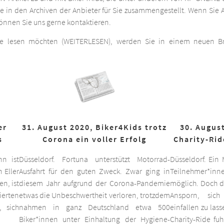
he in den Archiven der Anbieter für Sie zusammengestellt. Wenn Sie A
 können Sie uns gerne kontaktieren.
ge lesen möchten (WEITERLESEN), werden Sie in einem neuen Bro
er
31. August 2020, Biker4Kids trotz
30. August
s
Corona ein voller Erfolg
Charity-Rid
nn ist
Düsseldorf. Fortuna unterstützt Motorrad-
Düsseldorf. Ein
 Eller
Ausfahrt für den guten Zweck. Zwar ging in
Teilnehmer*inne
n, ist
diesem Jahr aufgrund der Corona-Pandemie
möglich. Doch d
ierten
etwas die Unbeschwertheit verloren, trotzdem
Ansporn, sich
 sich
nahmen in ganz Deutschland etwa 500
einfallen zu las
Biker*innen unter Einhaltung der Hygiene-
Charity-Ride fu