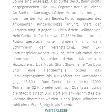
Sonne sind angesagt. Also dürfte der Ausfahrt nichts
entgegenstehen. Die FDP-Bürgermeisterin will einen
Großteil des Samstags auf dem Motorrad verbringen,
wenn sie den fünften Benefiz-Korso zugunsten des
Ambulanten Kinderhospizes anführt. Start der
Veranstaltung ist gegen 11 Uhr auf dem Gelände von
Hein Gericke in Reisholz. Um 12.15 Uhr findet dort ein
Podiumsgespräch unter anderem mit dem
Schirmherrn der Veranstaltung, dem Ex-
Fortunaspieler Robert Palikuca, statt. Mit dabei sind
dann auch Jens Schneider und Harriet Kämper vom
Hospizdienst. Live-Musik, Stunt-Show , eine Tombola
und eine Händlermeile bilden das
Familienprogramm bis zur Abfahrt der Motorräder
gegen 13.30 Uhr. Dann führt der Korso die rund 2000
Teilnehmer 32 Kilometer weit nach Oberkassel, durch
die Stadt bis nach Bilk. Dort soll am Nachmittag die
Spende überreicht werden. Denn jeder Teilnehmer
zahlt einen Euro Startgeld als Spende.
WEITERLESEN