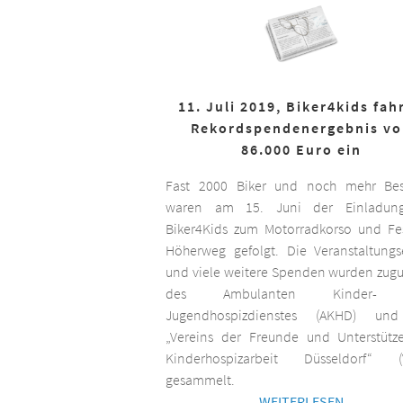
11. Juli 2019, Biker4kids fah
Rekordspendenergebnis v
86.000 Euro ein
Fast 2000 Biker und noch mehr Bes
waren am 15. Juni der Einladun
Biker4Kids zum Motorradkorso und F
Höherweg gefolgt. Die Veranstaltungs
und viele weitere Spenden wurden zug
des Ambulanten Kinder-
Jugendhospizdienstes (AKHD) un
„Vereins der Freunde und Unterstütz
Kinderhospizarbeit Düsseldorf“ (
gesammelt.
WEITERLESEN