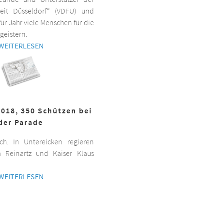
beit Düsseldorf“ (VDFU) und
für Jahr viele Menschen für die
geistern.
WEITERLESEN
2018, 350 Schützen bei
der Parade
h. In Untereicken regieren
a Reinartz und Kaiser Klaus
WEITERLESEN