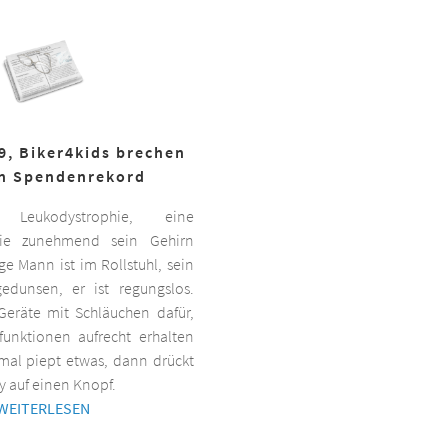
19, Biker4kids brechen
n Spendenrekord
Leukodystrophie, eine
 die zunehmend sein Gehirn
nge Mann ist im Rollstuhl, sein
gedunsen, er ist regungslos.
Geräte mit Schläuchen dafür,
lfunktionen aufrecht erhalten
al piept etwas, dann drückt
y auf einen Knopf.
WEITERLESEN