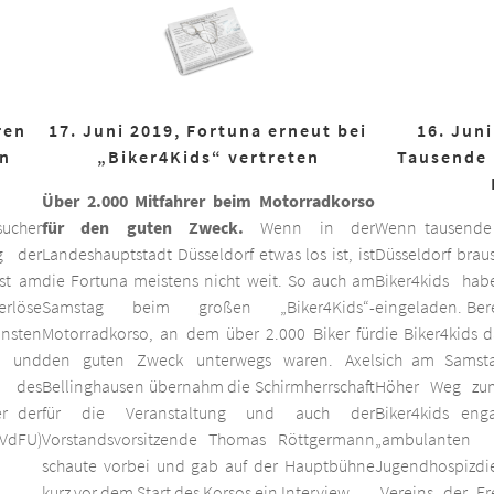
ren
17. Juni 2019, Fortuna erneut bei
16. Juni
on
„Biker4Kids“ vertreten
Tausende 
Über 2.000 Mitfahrer beim Motorradkorso
ucher
für den guten Zweck.
Wenn in der
Wenn tausende
g der
Landeshauptstadt Düsseldorf etwas los ist, ist
Düsseldorf braus
est am
die Fortuna meistens nicht weit. So auch am
Biker4kids ha
erlöse
Samstag beim großen „Biker4Kids“-
eingeladen. Bere
unsten
Motorradkorso, an dem über 2.000 Biker für
die Biker4kids 
 und
den guten Zweck unterwegs waren. Axel
sich am Samsta
d des
Bellinghausen übernahm die Schirmherrschaft
Höher Weg zum
er der
für die Veranstaltung und auch der
Biker4kids eng
VdFU)
Vorstandsvorsitzende Thomas Röttgermann
„ambulan
schaute vorbei und gab auf der Hauptbühne
Jugendhospiz
kurz vor dem Start des Korsos ein Interview.
„Vereins der F