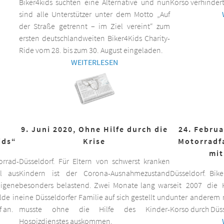
Biker4kids suchten eine Alternative und nun
Korso verhindert
sind alle Unterstützer unter dem Motto „Auf
der Straße getrennt – im Ziel vereint“ zum
ersten deutschlandweiten Biker4Kids Charity-
Ride vom 28. bis zum 30. August eingeladen.
WEITERLESEN
9. Juni 2020, Ohne Hilfe durch die
24. Februa
ids“
Krise
Motorradf
mit
orrad-
Düsseldorf. Für Eltern von schwerst kranken
ll aus
Kindern ist der Corona-Ausnahmezustand
Düsseldorf. Bik
eigene
besonders belastend. Zwei Monate lang war
seit 2007 die K
lde in
eine Düsseldorfer Familie auf sich gestellt und
unter anderem m
f an.
musste ohne die Hilfe des Kinder-
Korso durch Düss
Hospizdienstes auskommen.