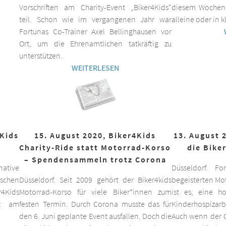
Vorschriften am Charity-Event „Biker4Kids“
diesem Wochen
teil. Schon wie im vergangenen Jahr war
alleine oder in 
Fortunas Co-Trainer Axel Bellinghausen vor
Ort, um die Ehrenamtlichen tatkräftig zu
unterstützen.
WEITERLESEN
4Kids
15. August 2020, Biker4Kids
13. August 
Charity-Ride statt Motorrad-Korso
die Bike
– Spendensammeln trotz Corona
ative
Düsseldorf. F
schen
Düsseldorf. Seit 2009 gehört der Biker4kids
begeisterten Mo
r4Kids
Motorrad-Korso für viele Biker*innen zum
ist es, eine 
it am
festen Termin. Durch Corona musste das für
Kinderhospizarbe
den 6. Juni geplante Event ausfallen. Doch die
Auch wenn der C