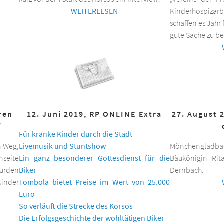
WEITERLESEN
Kinderhospizar
schaffen es Jahr 
gute Sache zu be
hren
12. Juni 2019, RP ONLINE Extra
27. August 
f
Für kranke Kinder durch die Stadt
n Weg,
Livemusik und Stuntshow
Mönchengladbac
nseite
Ein ganz besonderer Gottesdienst für die
Bäukönigin Rit
wurden
Biker
Dernbach.
inder
Tombola bietet Preise im Wert von 25.000
Euro
So verläuft die Strecke des Korsos
Die Erfolgsgeschichte der wohltätigen Biker