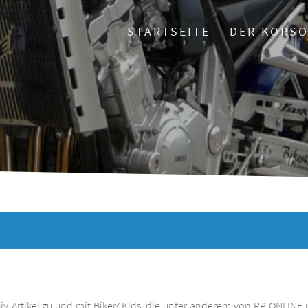
STARTSEITE
DER KORS
chiv-Artikel zu und mit Biker4Kids, die unter anderem von RP ONLINE 