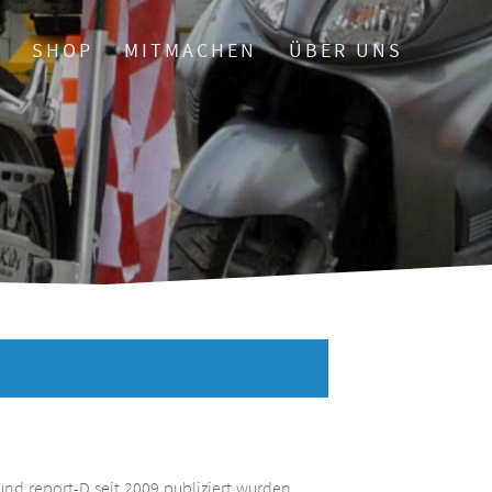
O
SHOP
MITMACHEN
ÜBER UNS
und report-D seit 2009 publiziert wurden.