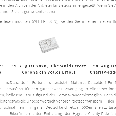
he in den Archiven der Anbieter für Sie zusammengestellt. Wenn Sie A
 können Sie uns gerne kontaktieren.
ge lesen möchten (WEITERLESEN), werden Sie in einem neuen Bro
er
31. August 2020, Biker4Kids trotz
30. August
s
Corona ein voller Erfolg
Charity-Rid
nn ist
Düsseldorf. Fortuna unterstützt Motorrad-
Düsseldorf. Ein
 Eller
Ausfahrt für den guten Zweck. Zwar ging in
Teilnehmer*inne
n, ist
diesem Jahr aufgrund der Corona-Pandemie
möglich. Doch d
ierten
etwas die Unbeschwertheit verloren, trotzdem
Ansporn, sich
 sich
nahmen in ganz Deutschland etwa 500
einfallen zu las
Biker*innen unter Einhaltung der Hygiene-
Charity-Ride fu