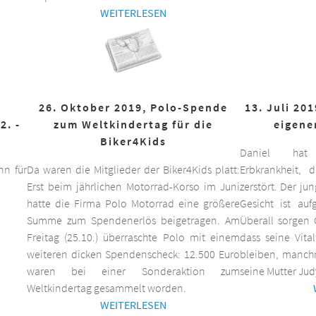
WEITERLESEN
26. Oktober 2019, Polo-Spende
13. Juli 20
2. -
zum Weltkindertag für die
eigene
Biker4Kids
Daniel hat 
n für
Da waren die Mitglieder der Biker4Kids platt:
Erbkrankheit,
Erst beim jährlichen Motorrad-Korso im Juni
zerstört. Der ju
hatte die Firma Polo Motorrad eine größere
Gesicht ist auf
Summe zum Spendenerlös beigetragen. Am
Überall sorgen 
Freitag (25.10.) überraschte Polo mit einem
dass seine Vita
weiteren dicken Spendenscheck: 12.500 Euro
bleiben, manchm
waren bei einer Sonderaktion zum
seine Mutter Jud
Weltkindertag gesammelt worden.
WEITERLESEN